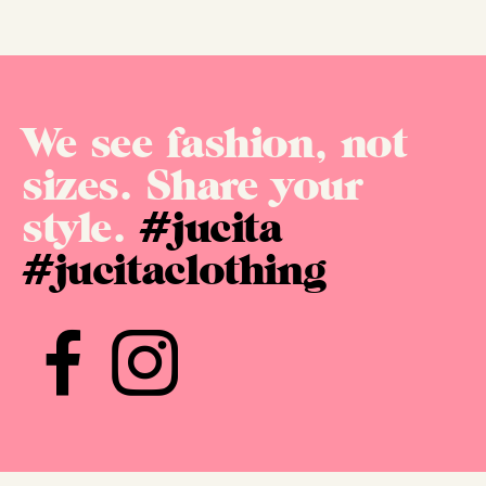
We see fashion, not
sizes. Share your
style.
#jucita
#jucitaclothing