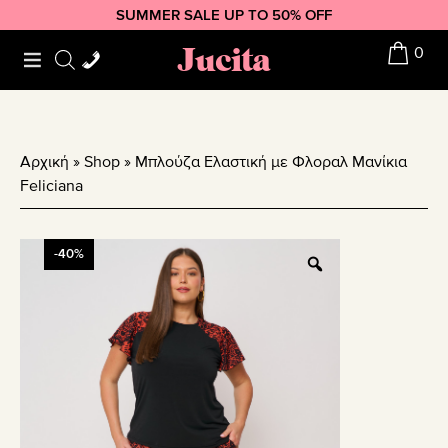
Skip
Skip
Skip
SUMMER SALE UP TO 50% OFF
to
to
to
Jucita
0
primary
main
footer
navigation
content
Αρχική
»
Shop
»
Μπλούζα Ελαστική με Φλοραλ Μανίκια
Feliciana
-40%