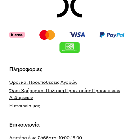
Footer
Πληροφορίες
Όροι και Προϋποθέσεις Αγορών
Όροι Χρήσης και Πολιτική Προστασίας Προσωπικών
Δεδομένων
Η εταιρεία μας
Επικοινωνία
Δευτέρα έως Σάββατο: 10:00-18:00