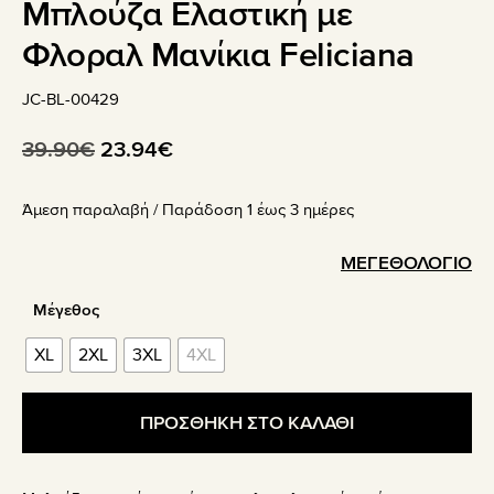
Μπλούζα Ελαστική με
Φλοραλ Μανίκια Feliciana
JC-BL-00429
Original
Η
39.90
€
23.94
€
price
τρέχουσα
Άμεση παραλαβή / Παράδoση 1 έως 3 ημέρες
was:
τιμή
39.90€.
είναι:
ΜΕΓΕΘΟΛΟΓΙΟ
23.94€.
Μέγεθος
XL
2XL
3XL
4XL
ΠΡΟΣΘΗΚΗ ΣΤΟ ΚΑΛΑΘΙ