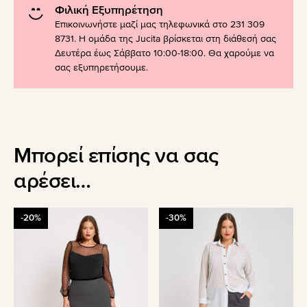
Φιλική Εξυπηρέτηση
Επικοινωνήστε μαζί μας τηλεφωνικά στο 231 309
8731. Η ομάδα της Jucita βρίσκεται στη διάθεσή σας
Δευτέρα έως Σάββατο 10:00-18:00. Θα χαρούμε να
σας εξυπηρετήσουμε.
Μπορεί επίσης να σας
αρέσει…
Αυτό
Αυτό
-20%
-30%
το
το
προϊόν
προϊόν
έχει
έχει
πολλαπλές
πολλαπλές
παραλλαγές.
παραλλαγές.
Οι
Οι