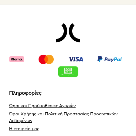
Footer
Πληροφορίες
Όροι και Προϋποθέσεις Αγορών
Όροι Χρήσης και Πολιτική Προστασίας Προσωπικών
Δεδομένων
Η εταιρεία μας