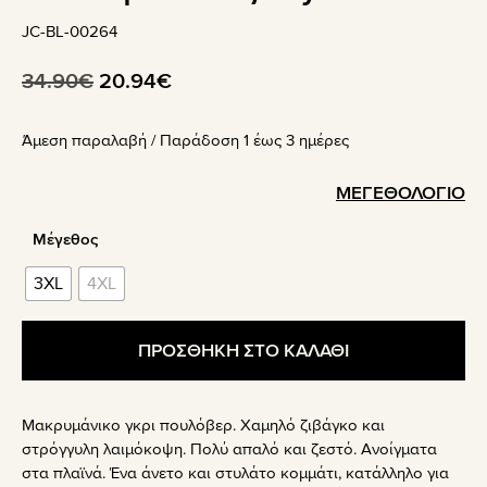
JC-BL-00264
Original
Η
34.90
€
20.94
€
price
τρέχουσα
Άμεση παραλαβή / Παράδoση 1 έως 3 ημέρες
was:
τιμή
34.90€.
είναι:
ΜΕΓΕΘΟΛΟΓΙΟ
20.94€.
Μέγεθος
3XL
4XL
ΠΡΟΣΘΗΚΗ ΣΤΟ ΚΑΛΑΘΙ
Μακρυμάνικο γκρι πουλόβερ. Χαμηλό ζιβάγκο και
στρόγγυλη λαιμόκοψη. Πολύ απαλό και ζεστό. Ανοίγματα
στα πλαϊνά. Ένα άνετο και στυλάτο κομμάτι, κατάλληλο για