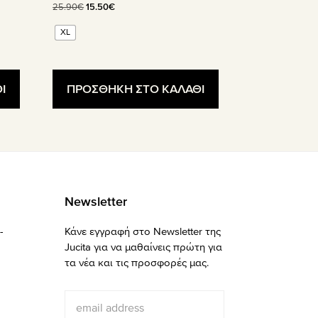
Original
Η
25.90
€
15.50
€
price
τρέχουσα
XL
was:
τιμή
25.90€.
είναι:
15.50€.
ΠΡΟΣΘΗΚΗ ΣΤΟ ΚΑΛΑΘΙ
Ι
Newsletter
-
Κάνε εγγραφή στο Newsletter της
Jucita για να μαθαίνεις πρώτη για
τα νέα και τις προσφορές μας.