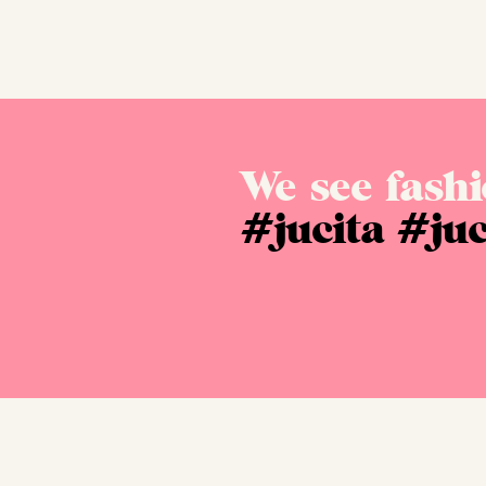
We see fashi
#jucita
#juc