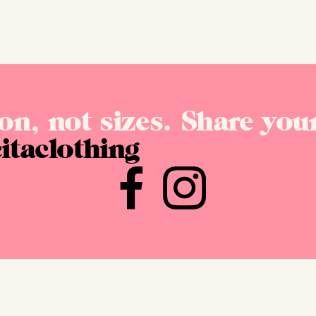
on, not sizes. Share your
itaclothing