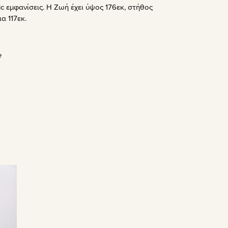
ic εμφανίσεις. Η Ζωή έχει ύψος 176εκ, στήθος
α 117εκ.
e