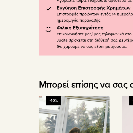
Αγοράστε τώρα. Πληρώστε αργότερα με K
Εγγύηση Επιστροφής Χρημάτων
Επιστροφές προϊόντων εντός 14 ημερολ
ημερομηνία παραλαβής.
Φιλική Εξυπηρέτηση
Επικοινωνήστε μαζί μας τηλεφωνικά στο 
Jucita βρίσκεται στη διάθεσή σας Δευτέ
Θα χαρούμε να σας εξυπηρετήσουμε.
Μπορεί επίσης να σας 
Αυτό
Αυτό
-40%
το
το
προϊόν
προϊ
έχει
έχει
πολλαπλές
πολλ
παραλλαγές.
παραλ