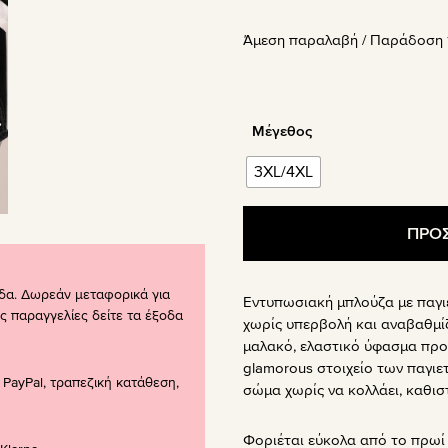
price
τρέχου
Άμεση παραλαβή / Παράδoση 1
was:
τιμή
54.90€.
είναι:
32.94€
Μέγεθος
3XL/4XL
ΠΡΟΣ
δα. Δωρεάν μεταφορικά για
Εντυπωσιακή μπλούζα με παγιέ
ς παραγγελίες δείτε τα έξοδα
χωρίς υπερβολή και αναβαθμίζ
μαλακό, ελαστικό ύφασμα προ
glamorous στοιχείο των παγιετ
PayPal, τραπεζική κατάθεση,
σώμα χωρίς να κολλάει, καθιστώ
Φοριέται εύκολα από το πρωί 