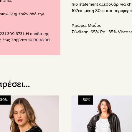
larna.
πιο statement αξεσουάρ για ch
107εκ ,μέση 80εκ και περιφέρει
ογιακών ημερών από την
Χρώμα:
Μαύρο
Σύνθεση:
65% Pol, 35% Viscos
231 309 8731. Η ομάδα της
ρα έως Σάββατο 10:00-18:00.
αρέσει…
Αυτό
-30%
-50%
το
όν
προϊόν
έχει
απλές
πολλαπλές
λαγές.
παραλλαγές.