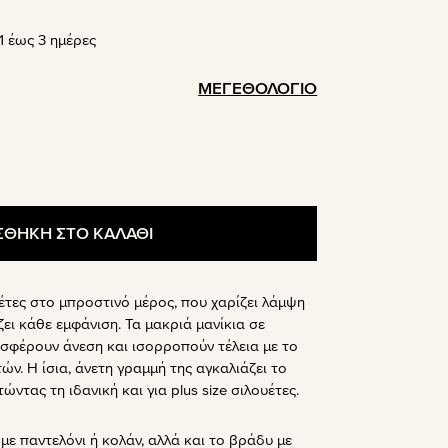
σα
 έως 3 ημέρες
ΜΕΓΕΘΟΛΟΓΙΟ
.
ΘΗΚΗ ΣΤΟ ΚΑΛΑΘΙ
τες στο μπροστινό μέρος, που χαρίζει λάμψη
ει κάθε εμφάνιση. Τα μακριά μανίκια σε
σφέρουν άνεση και ισορροπούν τέλεια με το
ών. Η ίσια, άνετη γραμμή της αγκαλιάζει το
ντας τη ιδανική και για plus size σιλουέτες.
με παντελόνι ή κολάν, αλλά και το βράδυ με