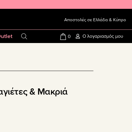
Αποστολές σε Ελλάδα & Κύπρο
utlet
Ο λογαριασμός μου
0
γιέτες & Μακριά