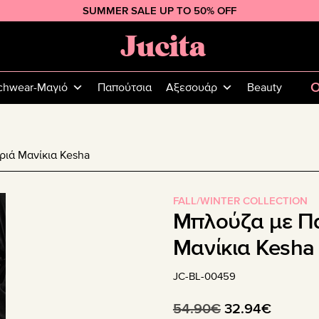
SUMMER SALE UP TO 50% OFF
Jucita
Plus
Size
O
chwear-Μαγιό
Παπούτσια
Αξεσουάρ
Beauty
Fashion
ριά Μανίκια Kesha
FALL/WINTER COLLECTION
Μπλούζα με Πα
Μανίκια Kesha
JC-BL-00459
Original
Η
54.90
€
32.94
€