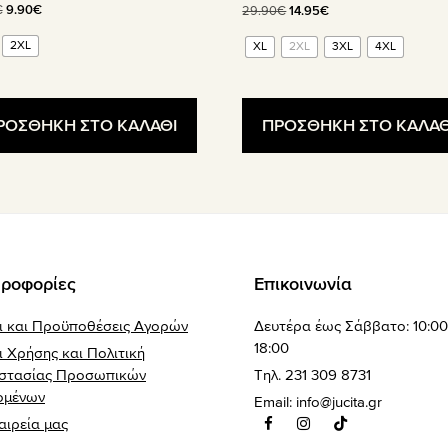
Original
Η
Original
Η
€
9.90
€
29.90
€
14.95
€
price
τρέχουσα
price
τρέχουσα
2XL
XL
2XL
3XL
4XL
was:
τιμή
was:
τιμή
19.90€.
είναι:
29.90€.
είναι:
9.90€.
14.95€.
ΡΟΣΘΗΚΗ ΣΤΟ ΚΑΛΑΘΙ
ΠΡΟΣΘΗΚΗ ΣΤΟ ΚΑΛΑΘ
ροφορίες
Επικοινωνία
ι και Προϋποθέσεις Αγορών
Δευτέρα έως Σάββατο: 10:00
18:00
 Χρήσης και Πολιτική
στασίας Προσωπικών
Τηλ. 231 309 8731
ομένων
Email:
info@jucita.gr
αιρεία μας