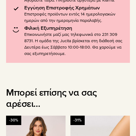
Αγοράστε τώρα. Πληρώστε αργότερα με Klarna.
Εγγύηση Επιστροφής Χρημάτων
Επιστροφές προϊόντων εντός 14 ημερολογιακών
ημερών από την ημερομηνία παραλαβής.
Φιλική Εξυπηρέτηση
Επικοινωνήστε μαζί μας τηλεφωνικά στο 231 309
8731. Η ομάδα της Jucita βρίσκεται στη διάθεσή σας
Δευτέρα έως Σάββατο 10:00-18:00. Θα χαρούμε να
σας εξυπηρετήσουμε.
Μπορεί επίσης να σας
αρέσει…
Αυτό
Αυτό
-30%
-31%
το
το
προϊόν
προϊόν