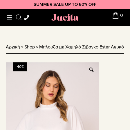
Skip
Skip
Skip
SUMMER SALE UP TO 50% OFF
to
to
to
Jucita
0
primary
main
footer
navigation
content
Αρχική
»
Shop
»
Μπλούζα με Χαμηλό Ζιβάγκο Ester Λευκό
-40%