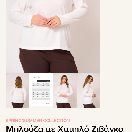
SPRING/SUMMER COLLECTION
Μπλούζα με Χαμηλό Ζιβάγκο