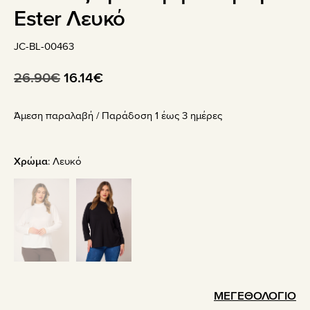
Ester Λευκό
JC-BL-00463
Original
Η
26.90
€
16.14
€
price
τρέχουσα
Άμεση παραλαβή / Παράδoση 1 έως 3 ημέρες
was:
τιμή
26.90€.
είναι:
16.14€.
Χρώμα
:
Λευκό
ΜΕΓΕΘΟΛΟΓΙΟ