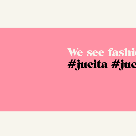
We see fashi
#jucita
#juc