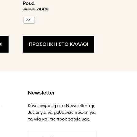
Ρουά
Original
Η
34.90
€
24.43
€
price
τρέχουσα
2XL
was:
τιμή
34.90€.
είναι:
24.43€.
Ι
ΠΡΟΣΘΗΚΗ ΣΤΟ ΚΑΛΑΘΙ
Newsletter
-
Κάνε εγγραφή στο Newsletter της
Jucita για να μαθαίνεις πρώτη για
τα νέα και τις προσφορές μας.