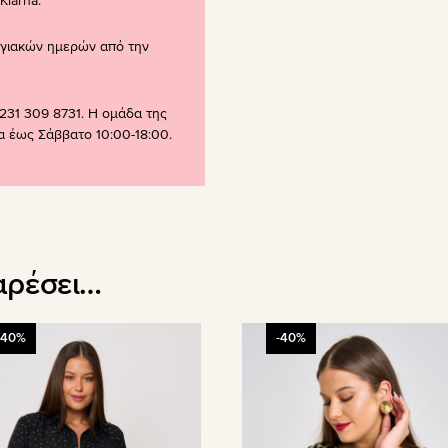
larna.
ογιακών ημερών από την
231 309 8731. Η ομάδα της
ρα έως Σάββατο 10:00-18:00.
αρέσει…
Αυτό
-40%
-40%
το
όν
προϊόν
έχει
απλές
πολλαπλές
λαγές.
παραλλαγές.