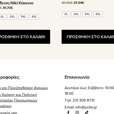
δυση Niki Κόκκινο
Original
Η
49.90
€
29.94
€
price
τρέχουσα
Original
Η
€
35.70
€
was:
τιμή
price
τρέχουσα
XL
2XL
3XL
4XL
XL
2XL
3XL
4XL
49.90€.
είναι:
was:
τιμή
29.94€.
59.50€.
είναι:
35.70€.
ΡΟΣΘΗΚΗ ΣΤΟ ΚΑΛΑΘΙ
ΠΡΟΣΘΗΚΗ ΣΤΟ ΚΑΛΑΘ
ροφορίες
Επικοινωνία
ι και Προϋποθέσεις Αγορών
Δευτέρα έως Σάββατο: 10:00
18:00
 Χρήσης και Πολιτική
στασίας Προσωπικών
Τηλ. 231 309 8731
ομένων
Email:
info@jucita.gr
αιρεία μας