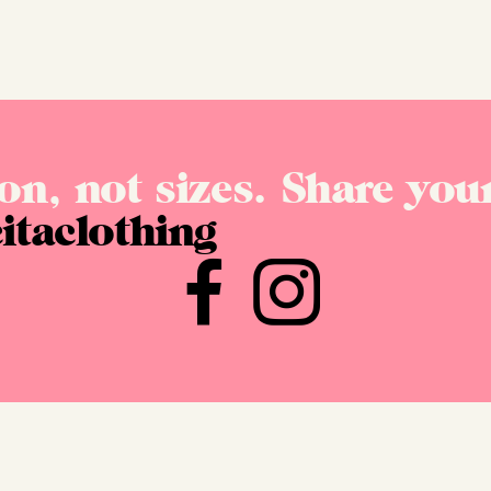
on, not sizes. Share your
itaclothing