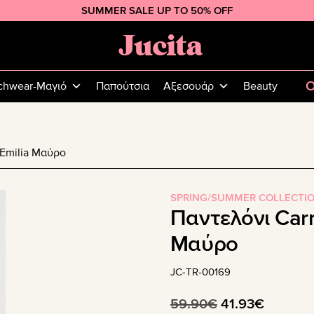
SUMMER SALE UP TO 50% OFF
Jucita
Plus
Size
O
chwear-Μαγιό
Παπούτσια
Αξεσουάρ
Beauty
Fashion
 Emilia Μαύρο
SPRING/SUMMER COLLECTI
Παντελόνι Carr
Μαύρο
JC-TR-00169
Original
Η
59.90
€
41.93
€