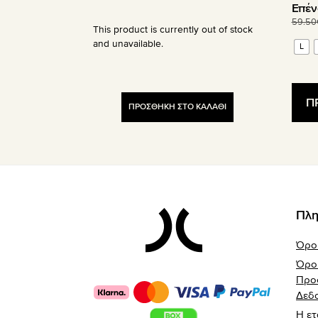
Επέν
59.50
This product is currently out of stock
and unavailable.
L
Π
ΠΡΟΣΘΗΚΗ ΣΤΟ ΚΑΛΑΘΙ
Footer
Πλη
Όρο
Όροι
Προ
Δεδ
Η ετ