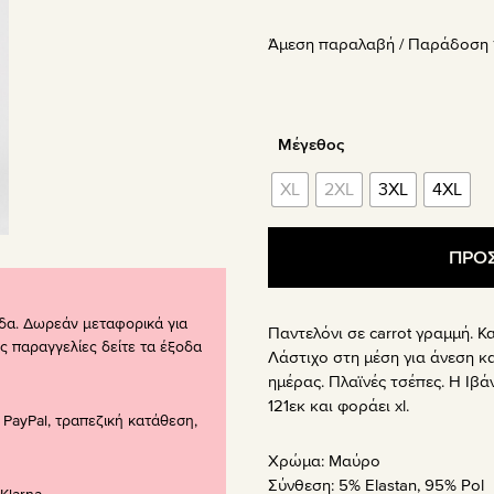
price
τρέχου
Άμεση παραλαβή / Παράδoση 1
was:
τιμή
59.90€.
είναι:
41.93€.
Μέγεθος
XL
2XL
3XL
4XL
ΠΡΟΣ
δα. Δωρεάν μεταφορικά για
Παντελόνι σε carrot γραμμή. 
ς παραγγελίες δείτε τα έξοδα
Λάστιχο στη μέση για άνεση κα
ημέρας. Πλαϊνές τσέπες. Η Ιβά
121εκ και φοράει xl.
PayPal, τραπεζική κατάθεση,
Χρώμα:
Μαύρο
Σύνθεση:
5% Elastan, 95% Pol