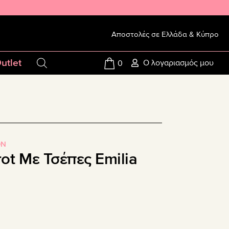
Αποστολές σε Ελλάδα & Κύπρο
utlet
Ο λογαριασμός μου
0
ON
ot Με Τσέπες Emilia