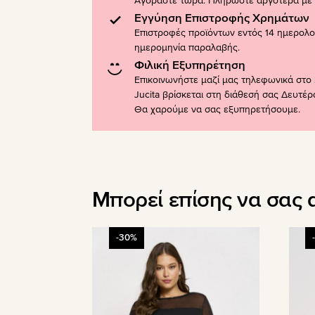
Αγοράστε τώρα. Πληρώστε αργότερα με K
Εγγύηση Επιστροφής Χρημάτων
Επιστροφές προϊόντων εντός 14 ημερολ
ημερομηνία παραλαβής.
Φιλική Εξυπηρέτηση
Επικοινωνήστε μαζί μας τηλεφωνικά στο 
Jucita βρίσκεται στη διάθεσή σας Δευτέ
Θα χαρούμε να σας εξυπηρετήσουμε.
Μπορεί επίσης να σας 
Αυτό
Αυτό
-30%
το
το
προϊόν
προϊ
έχει
έχει
πολλαπλές
πολλ
παραλλαγές.
παραλ