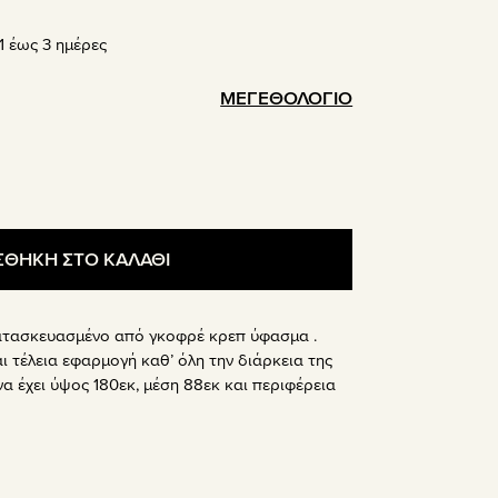
σα
 έως 3 ημέρες
ΜΕΓΕΘΟΛΟΓΙΟ
ΘΗΚΗ ΣΤΟ ΚΑΛΑΘΙ
Κατασκευασμένο από γκοφρέ κρεπ ύφασμα .
ι τέλεια εφαρμογή καθ’ όλη την διάρκεια της
να έχει ύψος 180εκ, μέση 88εκ και περιφέρεια