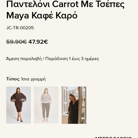
Παντελόνι Carrot Με Τσέπες
Maya Καφέ Καρό
JC-TR-00205
Original
Η
59.90
€
47.92
€
price
τρέχουσα
Άμεση παραλαβή / Παράδoση 1 έως 3 ημέρες
was:
τιμή
59.90€.
είναι:
47.92€.
Τύπος
:
Ίσια γραμμή