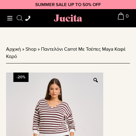
Skip
Skip
Skip
SUMMER SALE UP TO 50% OFF
to
to
to
Jucita
0
primary
main
footer
navigation
content
Αρχική
»
Shop
»
Παντελόνι Carrot Με Τσέπες Maya Καφέ
Καρό
-20%