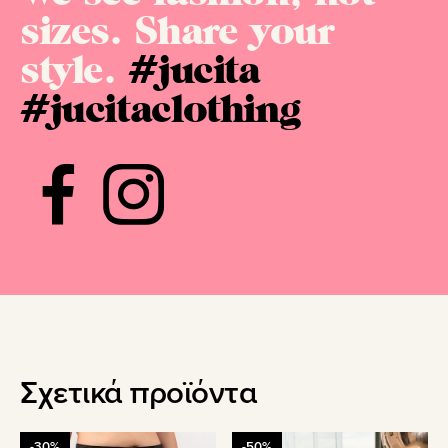
sizes. Share your
style.
#jucita
#jucitaclothing
Σχετικά προϊόντα
Αυτό
Αυτό
-30%
-50%