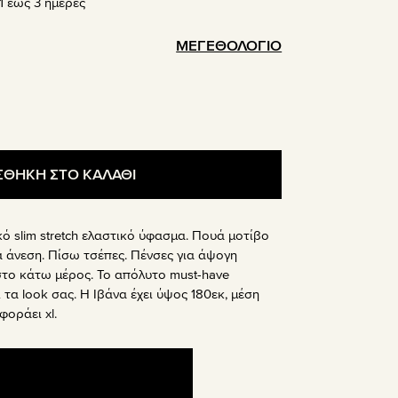
 έως 3 ημέρες
ΜΕΓΕΘΟΛΟΓΙΟ
.
ΘΗΚΗ ΣΤΟ ΚΑΛΑΘΙ
ό slim stretch ελαστικό ύφασμα. Πουά μοτίβο
α άνεση. Πίσω τσέπες. Πένσες για άψογη
στο κάτω μέρος. Το απόλυτο must-have
τα look σας. Η Ιβάνα έχει ύψος 180εκ, μέση
φοράει xl.