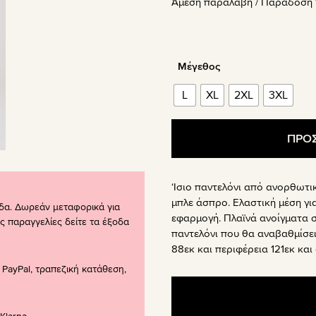
Άμεση παραλαβή / Παράδoση 1
was:
τιμή
59.90€.
είναι:
35.94€
Μέγεθος
L
XL
2XL
3XL
ΠΡΟΣ
‘Ισιο παντελόνι από ανορθωτικ
μπλε άσπρο. Ελαστική μέση γι
δα. Δωρεάν μεταφορικά για
εφαρμογή. Πλαϊνά ανοίγματα 
ς παραγγελίες δείτε τα έξοδα
παντελόνι που θα αναβαθμίσει 
88εκ και περιφέρεια 121εκ και 
PayPal, τραπεζική κατάθεση,