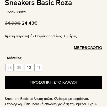
Sneakers Basic Roza
JC-SS-00009
Original
Η
34.90
€
24.43
€
price
τρέχουσα
Άμεση παραλαβή / Παράδoση 1 έως 3 ημέρες
was:
τιμή
34.90€.
είναι:
ΜΕΓΕΘΟΛΟΓΙΟ
24.43€.
Μέγεθος
38
39
40
41
ΠΡΟΣΘΗΚΗ ΣΤΟ ΚΑΛΑΘΙ
Sneakers Basic με λευκή σόλα. Κλείσιμο με κορδόνια.
Στρόγγυλη μύτη. Ιδανική επιλογή για όλη την ημέρα. Έχουν