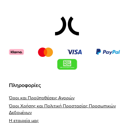
Footer
Πληροφορίες
Όροι και Προϋποθέσεις Αγορών
Όροι Χρήσης και Πολιτική Προστασίας Προσωπικών
Δεδομένων
Η εταιρεία μας