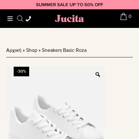
Skip
Skip
Skip
SUMMER SALE UP TO 50% OFF
to
to
to
Jucita
0
primary
main
footer
navigation
content
Αρχική
»
Shop
»
Sneakers Basic Roza
-30%