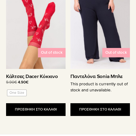
έχει
πολλαπλές
παραλλαγές.
Οι
επιλογές
μπορούν
να
επιλεγούν
Out of stock
Out of stock
στη
σελίδα
του
Κάλτσες Dacer Κόκκινο
Παντελόνα Sonia Μπλε
προϊόντος
Original
Η
9.90
€
4.90
€
This product is currently out of
price
τρέχουσα
stock and unavailable.
One Size
was:
τιμή
9.90€.
είναι:
4.90€.
ΠΡΟΣΘΗΚΗ ΣΤΟ ΚΑΛΑΘΙ
ΠΡΟΣΘΗΚΗ ΣΤΟ ΚΑΛΑΘΙ