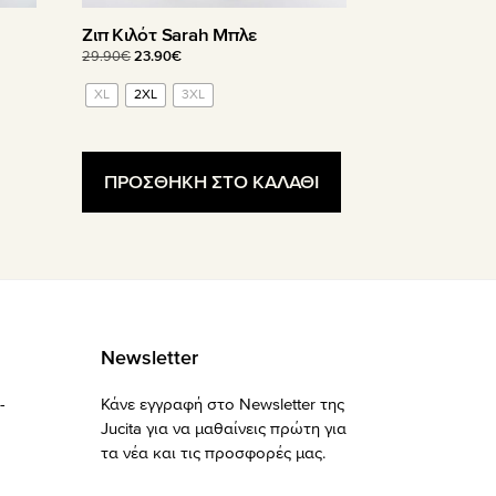
Ζιπ Κιλότ Sarah Μπλε
Original
Η
29.90
€
23.90
€
price
τρέχουσα
XL
2XL
3XL
was:
τιμή
29.90€.
είναι:
23.90€.
ΠΡΟΣΘΗΚΗ ΣΤΟ ΚΑΛΑΘΙ
Newsletter
-
Κάνε εγγραφή στο Newsletter της
Jucita για να μαθαίνεις πρώτη για
τα νέα και τις προσφορές μας.