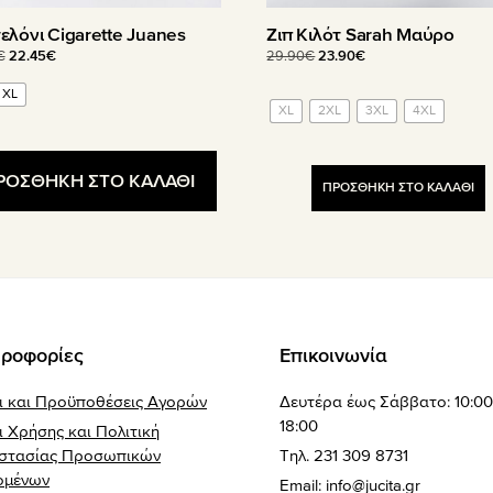
ελόνι Cigarette Juanes
Ζιπ Κιλότ Sarah Μαύρο
Original
Η
Original
Η
€
22.45
€
29.90
€
23.90
€
price
τρέχουσα
price
τρέχουσα
XL
was:
τιμή
was:
τιμή
XL
2XL
3XL
4XL
44.90€.
είναι:
29.90€.
είναι:
22.45€.
23.90€.
ΡΟΣΘΗΚΗ ΣΤΟ ΚΑΛΑΘΙ
ΠΡΟΣΘΗΚΗ ΣΤΟ ΚΑΛΑΘΙ
ροφορίες
Επικοινωνία
ι και Προϋποθέσεις Αγορών
Δευτέρα έως Σάββατο: 10:00
18:00
 Χρήσης και Πολιτική
στασίας Προσωπικών
Τηλ. 231 309 8731
ομένων
Email:
info@jucita.gr