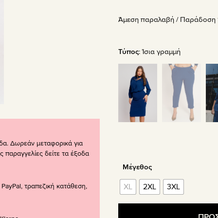
price
τρέχου
Άμεση παραλαβή / Παράδoση 1
was:
τιμή
49.00€.
είναι:
29.40€
Τύπος
:
Ίσια γραμμή
δα. Δωρεάν μεταφορικά για
ς παραγγελίες δείτε τα έξοδα
Μέγεθος
PayPal, τραπεζική κατάθεση,
XL
2XL
3XL
ΠΡΟΣ