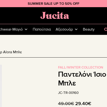
SUMMER SALE UP TO 50% OFF
Jucita
Plus
Size
O
chwear-Μαγιό
Παπούτσια
Αξεσουάρ
Beauty
Fashion
έρ Alora Μπλε
FALL/WINTER COLLECTION
Παντελόνι Ίσιο
Μπλε
JC-TR-00160
Original
Η
49.00
€
29.40
€