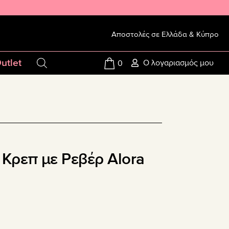
Αποστολές σε Ελλάδα & Κύπρο
utlet
Ο λογαριασμός μου
0
 Κρεπ με Ρεβέρ Alora