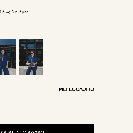
σα
 έως 3 ημέρες
.
ΜΕΓΕΘΟΛΟΓΙΟ
ΘΗΚΗ ΣΤΟ ΚΑΛΑΘΙ