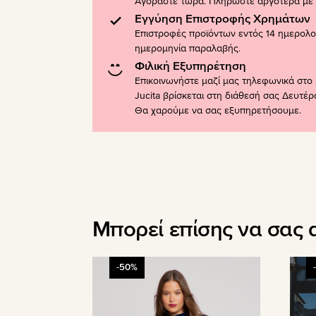
Αγοράστε τώρα. Πληρώστε αργότερα με K
Εγγύηση Επιστροφής Χρημάτων
Επιστροφές προϊόντων εντός 14 ημερολ
ημερομηνία παραλαβής.
Φιλική Εξυπηρέτηση
Επικοινωνήστε μαζί μας τηλεφωνικά στο 
Jucita βρίσκεται στη διάθεσή σας Δευτέ
Θα χαρούμε να σας εξυπηρετήσουμε.
Μπορεί επίσης να σας 
Αυτό
Αυτό
-50%
το
το
προϊόν
προϊ
έχει
έχει