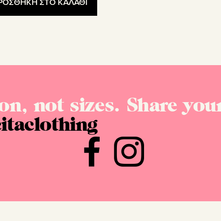
ΡΟΣΘΗΚΗ ΣΤΟ ΚΑΛΑΘΙ
on, not sizes. Share your
itaclothing