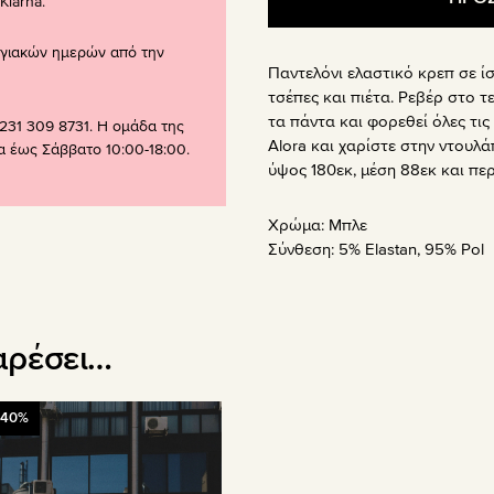
larna.
ογιακών ημερών από την
Παντελόνι ελαστικό κρεπ σε ίσ
τσέπες και πιέτα. Ρεβέρ στο τ
τα πάντα και φορεθεί όλες τις
231 309 8731. Η ομάδα της
Alora και χαρίστε στην ντουλά
ρα έως Σάββατο 10:00-18:00.
ύψος 180εκ, μέση 88εκ και περι
Χρώμα:
Μπλε
Σύνθεση:
5% Elastan, 95% Pol
αρέσει…
-40%
όν