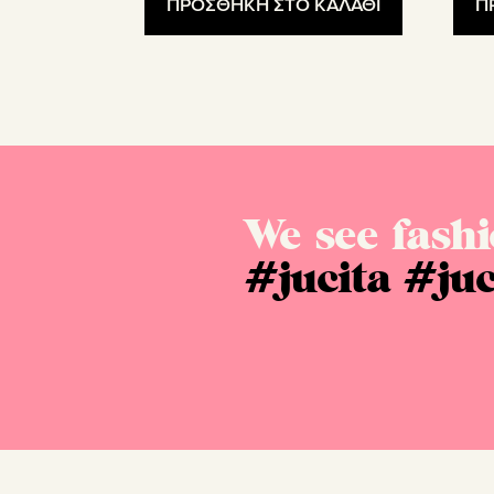
Π
ΠΡΟΣΘΗΚΗ ΣΤΟ ΚΑΛΑΘΙ
We see fashi
#jucita
#juc