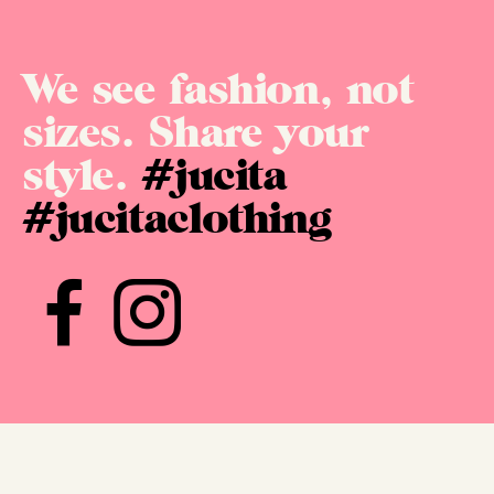
We see fashion, not
sizes. Share your
style.
#jucita
#jucitaclothing