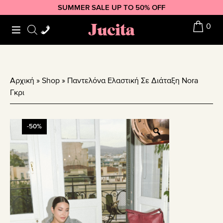
Skip
Skip
Skip
SUMMER SALE UP TO 50% OFF
to
to
to
Jucita
0
primary
main
footer
navigation
content
Αρχική
»
Shop
»
Παντελόνα Ελαστική Σε Διάταξη Nora
Γκρι
-50%