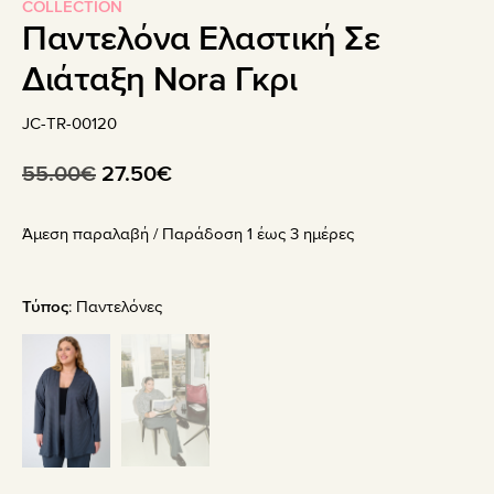
COLLECTION
Παντελόνα Ελαστική Σε
Διάταξη Nora Γκρι
JC-TR-00120
Original
Η
55.00
€
27.50
€
price
τρέχουσα
Άμεση παραλαβή / Παράδoση 1 έως 3 ημέρες
was:
τιμή
55.00€.
είναι:
27.50€.
Τύπος
:
Παντελόνες