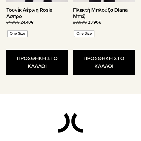
του
του
Τουνίκ Αέρινη Rosie
Πλεκτή Μπλούζα Diana
προϊόντος
προϊόντος
Άσπρο
Μπεζ
Original
Η
Original
Η
34.90
€
24.40
€
29.90
€
23.90
€
price
τρέχουσα
price
τρέχουσα
One Size
One Size
was:
τιμή
was:
τιμή
34.90€.
είναι:
29.90€.
είναι:
24.40€.
23.90€.
ΠΡΟΣΘΗΚΗ ΣΤΟ
ΠΡΟΣΘΗΚΗ ΣΤΟ
ΚΑΛΑΘΙ
ΚΑΛΑΘΙ
Footer