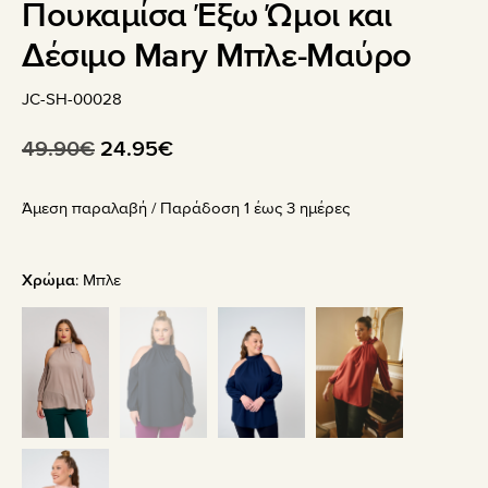
Πουκαμίσα Έξω Ώμοι και
Δέσιμο Mary Μπλε-Μαύρο
JC-SH-00028
Original
Η
49.90
€
24.95
€
price
τρέχουσα
Άμεση παραλαβή / Παράδoση 1 έως 3 ημέρες
was:
τιμή
49.90€.
είναι:
24.95€.
Χρώμα
:
Μπλε