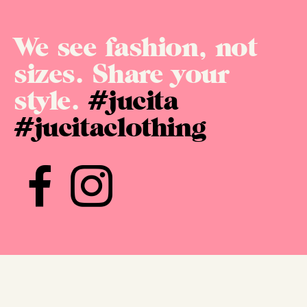
We see fashion, not
sizes. Share your
style.
#jucita
#jucitaclothing