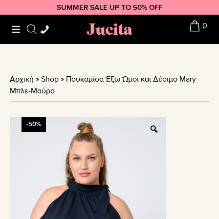
Skip
Skip
Skip
SUMMER SALE UP TO 50% OFF
to
to
to
Jucita
0
primary
main
footer
navigation
content
Αρχική
»
Shop
»
Πουκαμίσα Έξω Ώμοι και Δέσιμο Mary
Μπλε-Μαύρο
-50%