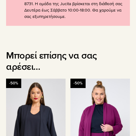
8731. Η ομάδα της Jucita βρίσκεται στη διάθεσή σας
Δευτέρα έως Σάββατο 10:00-18:00. Θα χαρούμε να
σας εξυπηρετήσουμε.
Μπορεί επίσης να σας
αρέσει…
Αυτό
Αυτό
-50%
-50%
το
το
προϊόν
προϊόν
έχει
έχει
πολλαπλές
πολλαπλές
παραλλαγές.
παραλλαγές.
Οι
Οι
επιλογές
επιλογές
μπορούν
μπορούν