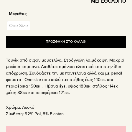
ΜΕΓΕΘΟΛΟΓΙΟ
Μέγεθος
One Size
ΠΡΟΣΘΗΚΗ ΣΤΟ ΚΑΛΑΘΙ
Τουνίκ από σιφόν μουσελίνα. Στρόγγυλη λαιμόκοψη. Μακριά
μανίκια καμπάνα. Διαθέτει αμάνικο ελαστικό τοπ στην ίδια
απόχρωση. Συνδυάστε την με παντελόνα αλλά και με pencil
φούστα . One size που καλύπτει στήθος έως 140εκ. και
περιφέρεια 150εκ .Η Ιβάνα έχει ύψος 180εκ, στήθος 114εκ
,μέση 88εκ και περιφέρεια 121εκ.
Χρώμα:
Λευκό
Σύνθεση:
92% Pol, 8% Elastan