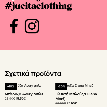
#jucitaclothing
Σχετικά προϊόντα
Αυτό
Αυτό
-40%
-20%
το
το
Μπλούζα Avery Μπλε
Πλεκτή Μπλούζα Diana
προϊόν
προϊόν
Μπεζ
Original
Η
25.90
€
15.50
€
έχει
έχει
price
τρέχουσα
Original
Η
29.90
€
23.90
€
πολλαπλές
πολλαπλές