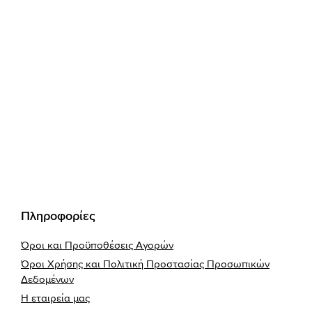
προϊόντος
προϊόντος
Footer
Πληροφορίες
Όροι και Προϋποθέσεις Αγορών
Όροι Χρήσης και Πολιτική Προστασίας Προσωπικών
Δεδομένων
Η εταιρεία μας