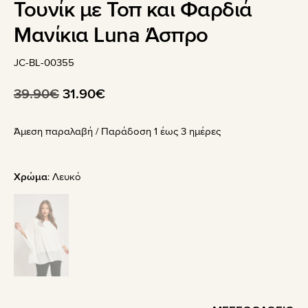
Τουνίκ με Τοπ και Φαρδιά
Μανίκια Luna Άσπρο
JC-BL-00355
Original
Η
39.90
€
31.90
€
price
τρέχουσα
Άμεση παραλαβή / Παράδoση 1 έως 3 ημέρες
was:
τιμή
39.90€.
είναι:
31.90€.
Χρώμα
:
Λευκό