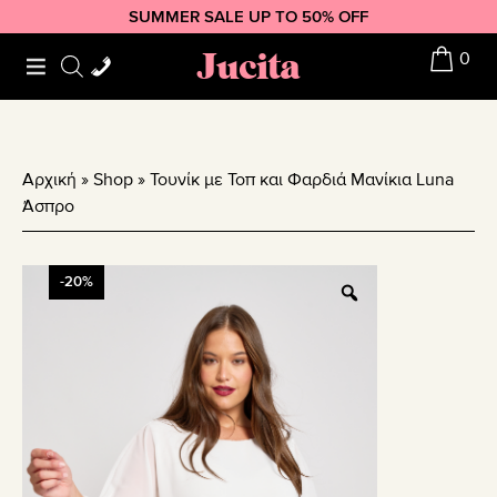
Skip
Skip
Skip
SUMMER SALE UP TO 50% OFF
to
to
to
Jucita
0
primary
main
footer
navigation
content
Αρχική
»
Shop
»
Τουνίκ με Τοπ και Φαρδιά Μανίκια Luna
Άσπρο
-20%