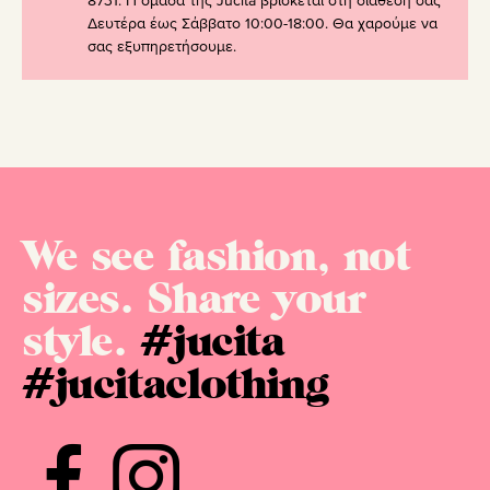
8731. Η ομάδα της Jucita βρίσκεται στη διάθεσή σας
Δευτέρα έως Σάββατο 10:00-18:00. Θα χαρούμε να
σας εξυπηρετήσουμε.
We see fashion, not
sizes. Share your
style.
#jucita
#jucitaclothing