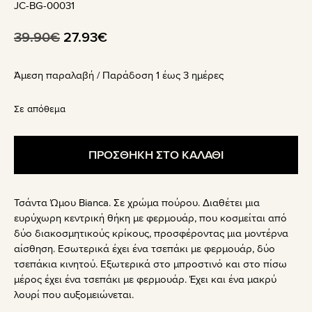
JC-BG-00031
Original
Η
39.90
€
27.93
€
price
τρέχουσα
Άμεση παραλαβή / Παράδoση 1 έως 3 ημέρες
was:
τιμή
39.90€.
είναι:
Σε απόθεμα
27.93€.
ΠΡΟΣΘΗΚΗ ΣΤΟ ΚΑΛΑΘΙ
Τσάντα Ώμου Bianca. Σε χρώμα πούρου. Διαθέτει μια
ευρύχωρη κεντρική θήκη με φερμουάρ, που κοσμείται από
δύο διακοσμητικούς κρίκους, προσφέροντας μια μοντέρνα
αίσθηση. Εσωτερικά έχει ένα τσεπάκι με φερμουάρ, δύο
τσεπάκια κινητού. Εξωτερικά στο μπροστινό και στο πίσω
μέρος έχει ένα τσεπάκι με φερμουάρ. Έχει και ένα μακρύ
λουρί που αυξομειώνεται.