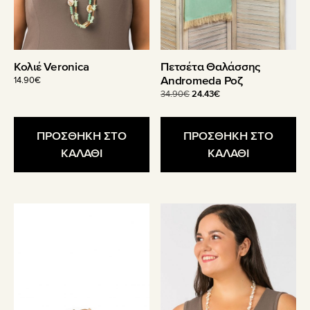
Κολιέ Veronica
Πετσέτα Θαλάσσης
Andromeda Ροζ
14.90
€
Original
Η
34.90
€
24.43
€
price
τρέχουσα
was:
τιμή
34.90€.
είναι:
ΠΡΟΣΘΗΚΗ ΣΤΟ
ΠΡΟΣΘΗΚΗ ΣΤΟ
24.43€.
ΚΑΛΑΘΙ
ΚΑΛΑΘΙ