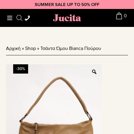
Skip
Skip
Skip
SUMMER SALE UP TO 50% OFF
to
to
to
Jucita
0
primary
main
footer
navigation
content
Αρχική
»
Shop
»
Τσάντα Ώμου Bianca Πούρου
-30%