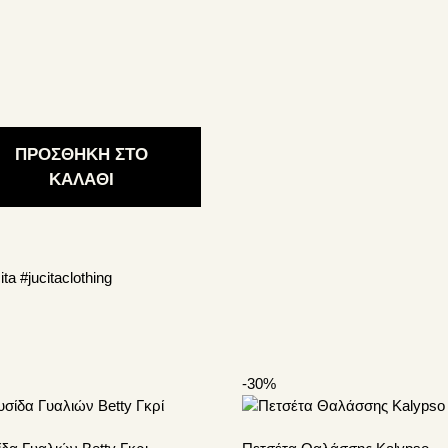
was:
τιμή
50.00€.
είναι:
γές
40.00€.
ούν
γούν
α
ΠΡΟΣΘΗΚΗ ΣΤΟ
ΚΑΛΑΘΙ
ντος
ita
#jucitaclothing
-30%