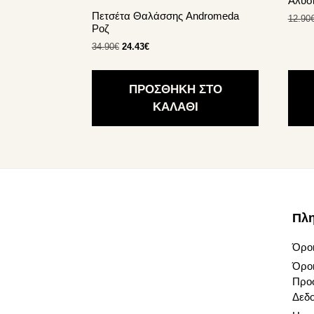
Αλυσί
Πετσέτα Θαλάσσης Andromeda
12.90
Ροζ
Original
Η
34.90
€
24.43
€
price
τρέχουσα
was:
τιμή
34.90€.
είναι:
ΠΡΟΣΘΗΚΗ ΣΤΟ
24.43€.
ΚΑΛΑΘΙ
Footer
Πλ
Όροι
Όροι
Προ
Δεδ