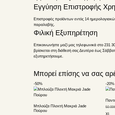
Εγγύηση Επιστροφής Χρ
Επιστροφές προϊόντων εντός 14 ημερολογιακώ
παραλαβής.
Φιλική Εξυπηρέτηση
Επικοινωνήστε μαζί μας τηλεφωνικά στο 231 30
βρίσκεται στη διάθεσή σας Δευτέρα έως Σάββα
εξυπηρετήσουμε.
Μπορεί επίσης να σας αρ
-50%
-20%
Αυτό
Αυτό
το
το
προϊόν
προϊό
Παντ
έχει
έχει
Μπλούζα Πλεκτή Μακριά Jade
50.00
πολλαπλές
πολλ
Πούρου
παραλλαγές.
παρα
XL