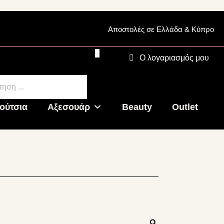
Αποστολές σε Ελλάδα & Κύπρο
0
0.00
€
Ο λογαριασμός μου
cts
h
ούτσια
Αξεσουάρ
Beauty
Outlet