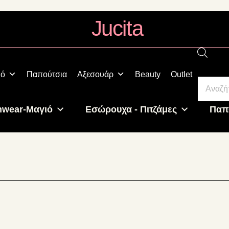
Jucita
Plus
Size
Fashion
Produ
ιό
Παπούτσια
Αξεσουάρ
Beauty
Outlet
searc
hwear-Μαγιό
Εσώρουχα - Πιτζάμες
Παπ