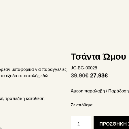
Τσάντα Ώμου F
JC-BG-00028
ωρεάν μεταφορικά για παραγγελίες
Original
Η
39.90
€
27.93
€
ε τα έξοδα αποστολής
εδώ
.
price
τρέχου
Άμεση παραλαβή / Παράδoση 
was:
τιμή
l, τραπεζική κατάθεση,
39.90€.
είναι:
Σε απόθεμα
27.93€.
Τσάντα
ΠΡΟΣΘΉΚΗ 
Ώμου
.