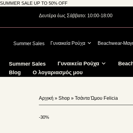
Skip
Skip
Skip
SUMMER SALE UP TO 50% OFF
to
to
to
231 309 8731
Δευτέρα έως Σάββατο: 10:00-18:00
primary
main
footer
navigation
content
Γυναικεία Ρούχα
Beachwear-Μαγ
Summer Sales
Γυναικεία Ρούχα
Beac
Summer Sales
Blog
Ο λογαριασμός μου
Αρχική
»
Shop
»
Τσάντα Ώμου Felicia
-30%