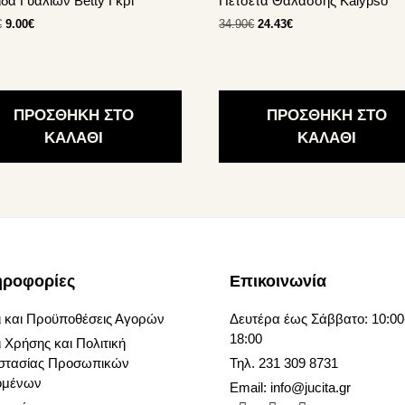
δα Γυαλιών Betty Γκρι
Πετσέτα Θαλάσσης Kalypso
Original
Η
Original
Η
€
9.00
€
34.90
€
24.43
€
price
τρέχουσα
price
τρέχουσα
was:
τιμή
was:
τιμή
12.90€.
είναι:
34.90€.
είναι:
9.00€.
24.43€.
ΠΡΟΣΘΗΚΗ ΣΤΟ
ΠΡΟΣΘΗΚΗ ΣΤΟ
ΚΑΛΑΘΙ
ΚΑΛΑΘΙ
ηροφορίες
Επικοινωνία
 και Προϋποθέσεις Αγορών
Δευτέρα έως Σάββατο: 10:00
18:00
 Χρήσης και Πολιτική
στασίας Προσωπικών
Τηλ. 231 309 8731
ομένων
Email:
info@jucita.gr