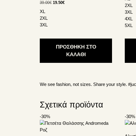
Original
Η
39.00
€
19.50
€
Οι
Οι
2XL
price
τρέχουσα
XL
επιλογές
επιλο
3XL
was:
τιμή
2XL
μπορούν
μπορ
4XL
39.00€.
είναι:
3XL
να
να
5XL
19.50€.
επιλεγούν
επιλε
στη
στη
σελίδα
σελίδ
ΠΡΟΣΘΗΚΗ ΣΤΟ
του
του
ΚΑΛΑΘΙ
προϊόντος
προϊό
We see fashion, not sizes. Share your style.
#juc
Σχετικά προϊόντα
-30%
-30%