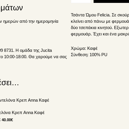
Felicia
ημάτων
ποσότητα
Τσάντα Ώμου Felicia. Σε σκού
ν ημερών από την ημερομηνία
κλείνει από πάνω με φερμουά
δύο τσεπάκια κινητού. Εξωτερ
φερμουάρ. Έχει και ένα μακρύ
Χρώμα:
Καφέ
9 8731. Η ομάδα της Jucita
Σύνθεση:
100% PU
το 10:00-18:00. Θα χαρούμε να σας
έσει…
ν
ελόνα Κρεπ Anna Καφέ
Original
Η
€
40.00
€
απλές
price
τρέχουσα
λλαγές.