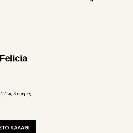
elicia
σα
1 έως 3 ημέρες
ΣΤΟ ΚΑΛΆΘΙ