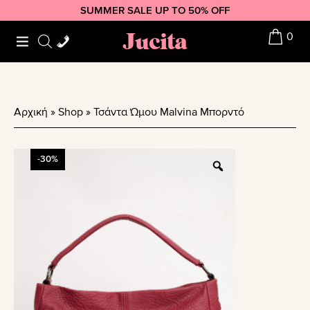
Skip
Skip
Skip
SUMMER SALE UP TO 50% OFF
to
to
to
Jucita
0
primary
main
footer
navigation
content
Αρχική
»
Shop
»
Τσάντα Ώμου Malvina Μπορντό
-30%