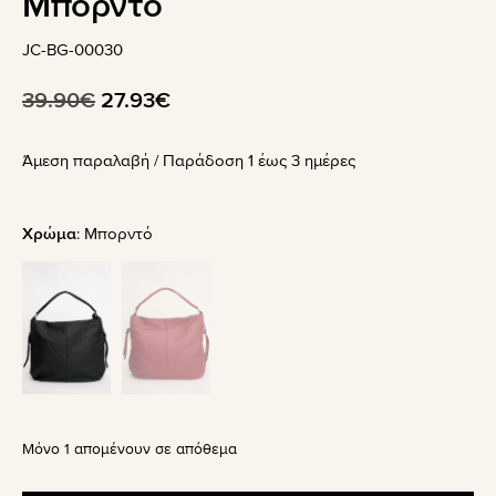
Μπορντό
JC-BG-00030
Original
Η
39.90
€
27.93
€
price
τρέχουσα
Άμεση παραλαβή / Παράδoση 1 έως 3 ημέρες
was:
τιμή
39.90€.
είναι:
27.93€.
Χρώμα
:
Μπορντό
Μόνο 1 απομένουν σε απόθεμα