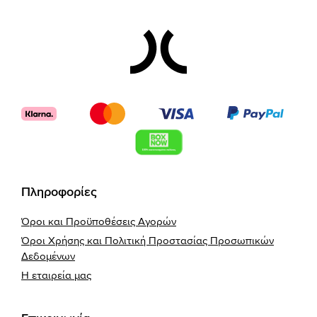
Footer
Πληροφορίες
Όροι και Προϋποθέσεις Αγορών
Όροι Χρήσης και Πολιτική Προστασίας Προσωπικών
Δεδομένων
Η εταιρεία μας