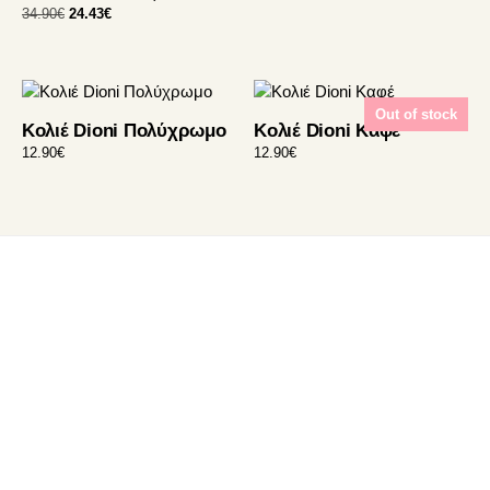
Original
Η
34.90
€
24.43
€
price
τρέχουσα
was:
τιμή
34.90€.
είναι:
24.43€.
Out of stock
Κολιέ Dioni Πολύχρωμο
Κολιέ Dioni Καφέ
12.90
€
12.90
€
Footer