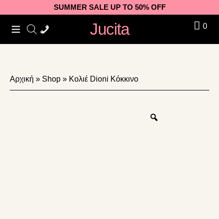
Skip
Skip
Skip
SUMMER SALE UP TO 50% OFF
to
to
to
Jucita
0
primary
main
footer
navigation
content
Αρχική
»
Shop
»
Κολιέ Dioni Κόκκινο