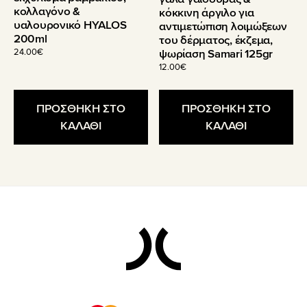
κολλαγόνο &
κόκκινη άργιλο για
υαλουρονικό HYALOS
αντιμετώπιση λοιμώξεων
200ml
του δέρματος, έκζεμα,
24.00
€
ψωρίαση Samari 125gr
12.00
€
ΠΡΟΣΘΗΚΗ ΣΤΟ
ΠΡΟΣΘΗΚΗ ΣΤΟ
ΚΑΛΑΘΙ
ΚΑΛΑΘΙ
Footer