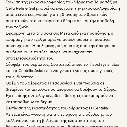
Τόνωση της μικροκυκλοφορίας του δέρματος: Το μασάζ με
Cellu Refine Gel μπορεί να ενισχύσει την μικροκυκλοφορία, η
οποία είναι ευεργετική για τη διανομή των θρεπτικών
συστατικών στα κύτταρα του δέρματος και την αποβολή
των τοξινών.
Εφαρμογή μετά την άσκηση: Μετά από μια προπόνηση, η
εφαρμογή του τζελ μπορεί να συμπληρώσει τη ρουτίνα
άσκησής σας. Η αυξημένη ροή αίματος από την άσκηση σε
συνδυασμό με το τζελ μπορεί να ενισχύσει την
αποτελεσματικότητά του.
Σύσφιξη του δέρματος: Συστατικά όπως το Tisochrysis lutea
και το Centella Asiatica είναι γνωστά για τις συσφιγκτικές
τους ιδιότητες.
Θρέψη του δέρματος: Η τσουκνίδα είναι πλούσια σε
βιταμίνες και μέταλλα που μπορούν να θρέψουν το δέρμα.
Έχει επίσης αντιφλεγμονώδεις ιδιότητες που μπορούν να
καταπραΰνουν το δέρμα.
Βελτίωση της ελαστικότητας του δέρματος: Η Centella
Asiatica είναι γνωστή για την ενίσχυση της σύνθεσης του
κολλαγόνου και τη βελτίωση της ελαστικότητας του
δέρματος. Αυτό μπορεί να είναι ιδιαίτερα ευεργετικό για το