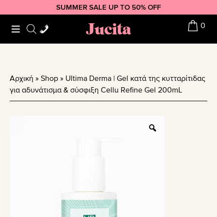
Skip
Skip
Skip
SUMMER SALE UP TO 50% OFF
to
to
to
Jucita
0
primary
main
footer
navigation
content
Αρχική
»
Shop
»
Ultima Derma | Gel κατά της κυτταρίτιδας
για αδυνάτισμα & σύσφιξη Cellu Refine Gel 200mL