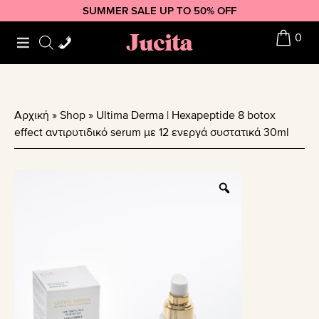
Skip
Skip
Skip
SUMMER SALE UP TO 50% OFF
to
to
to
Jucita
0
primary
main
footer
navigation
content
Αρχική
»
Shop
»
Ultima Derma | Hexapeptide 8 botox
effect αντιρυτιδικό serum με 12 ενεργά συστατικά 30ml