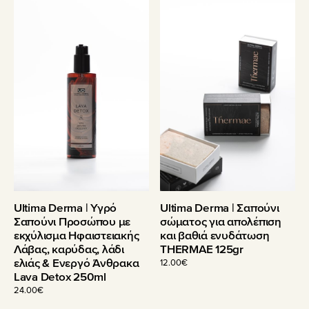
Ultima Derma | Υγρό
Ultima Derma | Σαπούνι
Σαπούνι Προσώπου µε
σώματος για απολέπιση
εκχύλισµα Ηφαιστειακής
και βαθιά ενυδάτωση
Λάβας, καρύδας, λάδι
THERMAE 125gr
ελιάς & Ενεργό Άνθρακα
12.00
€
Lava Detox 250ml
24.00
€