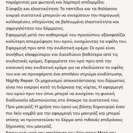
παρέχοντας μια φωτεινή και λαμπερή επιδερμίδα.
Σύσφιξη και ελαστικότητα: Τα πεπτίδια και τα θαλάσσια
ενεργά συστατικά μπορούν να ενισχύσουν την παραγωγή
κολλαγόνου, οδηγώντας σε βελτιωμένη ελαστικότητα και
σφριγηλότητα του δέρματος.
Εφαρμογή μετά τον καθαρισμό του προσώπου: εξασφαλίζει
καλύτερη απορρόφηση του ορού, ενισχύοντας τα οφέλη του.
Εφαρμογή πριν από την ενυδατική κρέμα: Οι οροί είναι
συνήθως ελαφρύτεροι και διεισδύουν βαθύτερα από τις
ενυδατικές κρέμες. Εφαρμόστε τον ορό πριν από την
κανονική σας ενυδατική κρέμα για να κλειδώσετε τα οφέλη
του και να προσφέρετε ένα επιπλέον στρώμα ενυδάτωσης.
Nightly Repair: Οι μηχανισμοί αποκατάστασης του δέρματος
είναι πιο ενεργοί κατά τη διάρκεια της νύχτας. Η εφαρμογή
του ορού πριν τον ύπνο μπορεί να ενισχύσει τη φυσική
διαδικασία αξιοποιώντας στο έπακρο τα συστατικά του.
Προ-μακιγιάζ: Η χρήση του ορού ως βάσης δημιουργεί έναν
πιο λείο καμβά για την εφαρμογή του μακιγιάζ και μπορεί
επίσης να προστατεύσει το δέρμα από πιθανές επιδράσεις
ξήρανσης του μακιγιάζ.
Εφαρμογή μετά την απολέπιση του δέρματος: Μετά την