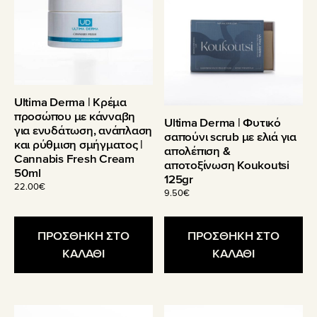
Ultima Derma | Κρέμα
προσώπου με κάνναβη
Ultima Derma | Φυτικό
για ενυδάτωση, ανάπλαση
σαπούνι scrub με ελιά για
και ρύθμιση σμήγματος |
απολέπιση &
Cannabis Fresh Cream
αποτοξίνωση Koukoutsi
50ml
125gr
22.00
€
9.50
€
ΠΡΟΣΘΗΚΗ ΣΤΟ
ΠΡΟΣΘΗΚΗ ΣΤΟ
ΚΑΛΑΘΙ
ΚΑΛΑΘΙ