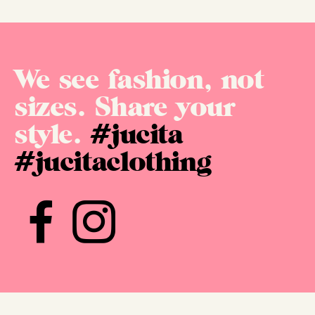
We see fashion, not
sizes. Share your
style.
#jucita
#jucitaclothing