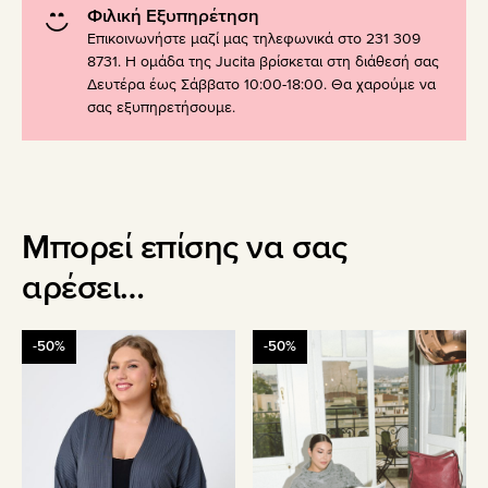
Φιλική Εξυπηρέτηση
Επικοινωνήστε μαζί μας τηλεφωνικά στο 231 309
8731. Η ομάδα της Jucita βρίσκεται στη διάθεσή σας
Δευτέρα έως Σάββατο 10:00-18:00. Θα χαρούμε να
σας εξυπηρετήσουμε.
Μπορεί επίσης να σας
αρέσει…
Αυτό
Αυτό
-50%
-50%
το
το
προϊόν
προϊόν
έχει
έχει
πολλαπλές
πολλαπλές
παραλλαγές.
παραλλαγές.
Οι
Οι