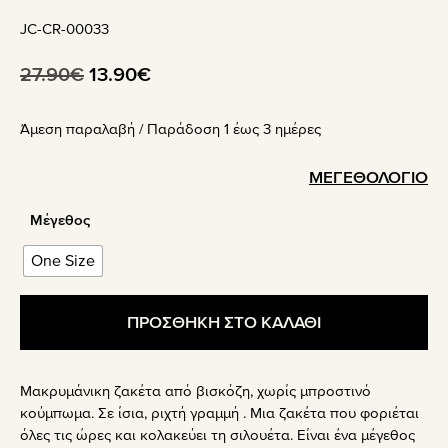
JC-CR-00033
Original
Η
27.90
€
13.90
€
price
τρέχουσα
Άμεση παραλαβή / Παράδoση 1 έως 3 ημέρες
was:
τιμή
27.90€.
είναι:
ΜΕΓΕΘΟΛΟΓΙΟ
13.90€.
Μέγεθος
One Size
ΠΡΟΣΘΗΚΗ ΣΤΟ ΚΑΛΑΘΙ
Μακρυμάνικη ζακέτα από βισκόζη, χωρίς μπροστινό
κούμπωμα. Σε ίσια, ριχτή γραμμή . Μια ζακέτα που φοριέται
όλες τις ώρες και κολακεύει τη σιλουέτα. Είναι ένα μέγεθος