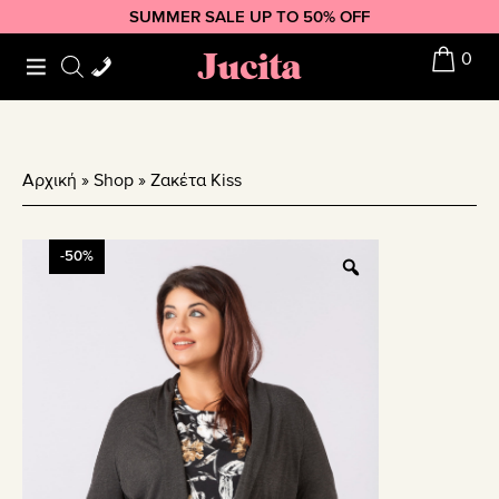
Skip
Skip
Skip
SUMMER SALE UP TO 50% OFF
to
to
to
Jucita
0
primary
main
footer
navigation
content
Αρχική
»
Shop
»
Ζακέτα Kiss
-50%