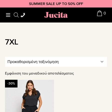
Skip
Skip
Skip
SUMMER SALE UP TO 50% OFF
to
to
to
Jucita
0
primary
main
footer
navigation
content
7XL
Εμφάνιση του μοναδικού αποτελέσματος
Αυτό
-30%
το
προϊόν
έχει
πολλαπλές
παραλλαγές.