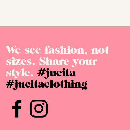
We see fashion, not
sizes. Share your
style.
#jucita
#jucitaclothing