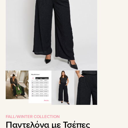
FALL/WINTER COLLECTION
Παντελόνα με Τσέπες