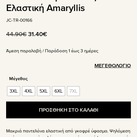
Ελαστική Amaryllis
JC-TR-00166
Original
Η
44.90
€
31.40
€
price
τρέχουσα
Άμεση παραλαβή / Παράδoση 1 έως 3 ημέρες
was:
τιμή
44.90€.
είναι:
ΜΕΓΕΘΟΛΟΓΙΟ
31.40€.
Μέγεθος
3XL
4XL
5XL
6XL
7XL
ΠΡΟΣΘΗΚΗ ΣΤΟ ΚΑΛΑΘΙ
Μακριά παντελόνα ελαστική από γκοφρέ ύφασμα. Ψηλόμεση