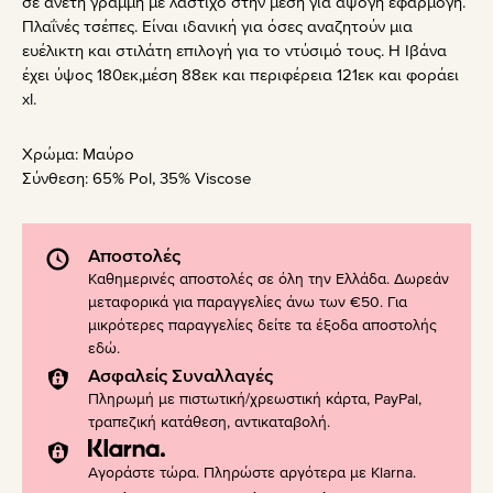
σε άνετη γραμμή με λάστιχο στην μέση για άψογη εφαρμογή.
Πλαΐνές τσέπες. Είναι ιδανική για όσες αναζητούν μια
ευέλικτη και στιλάτη επιλογή για το ντύσιμό τους. Η Ιβάνα
έχει ύψος 180εκ,μέση 88εκ και περιφέρεια 121εκ και φοράει
xl.
Χρώμα:
Μαύρο
Σύνθεση:
65% Pol, 35% Viscose
Αποστολές
Καθημερινές αποστολές σε όλη την Ελλάδα. Δωρεάν
μεταφορικά για παραγγελίες άνω των €50. Για
μικρότερες παραγγελίες δείτε τα έξοδα αποστολής
εδώ
.
Ασφαλείς Συναλλαγές
Πληρωμή με πιστωτική/χρεωστική κάρτα, PayPal,
τραπεζική κατάθεση, αντικαταβολή.
Αγοράστε τώρα. Πληρώστε αργότερα με Klarna.