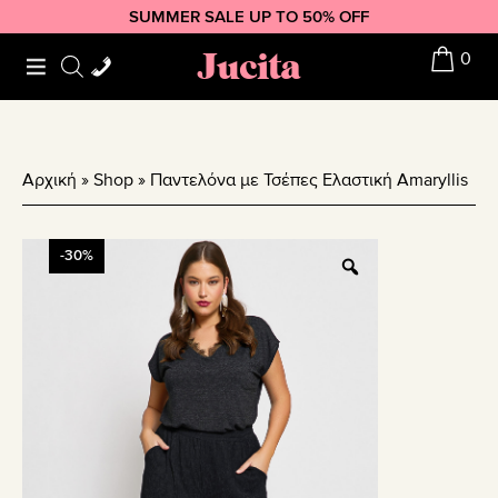
Skip
Skip
Skip
SUMMER SALE UP TO 50% OFF
to
to
to
Jucita
0
primary
main
footer
navigation
content
Αρχική
»
Shop
»
Παντελόνα με Τσέπες Ελαστική Amaryllis
-30%