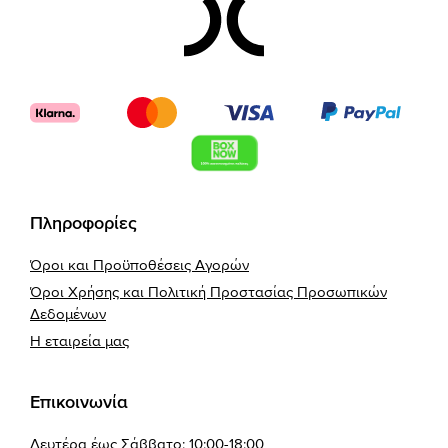
Footer
Πληροφορίες
Όροι και Προϋποθέσεις Αγορών
Όροι Χρήσης και Πολιτική Προστασίας Προσωπικών
Δεδομένων
Η εταιρεία μας
Επικοινωνία
Δευτέρα έως Σάββατο: 10:00-18:00