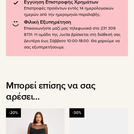
Εγγύηση Επιστροφής Χρημάτων
Επιστροφές προϊόντων εντός 14 ημερολογιακών
ημερών από την ημερομηνία παραλαβής.
Φιλική Εξυπηρέτηση
Επικοινωνήστε μαζί μας τηλεφωνικά στο 231 309
8731. Η ομάδα της Jucita βρίσκεται στη διάθεσή σας
Δευτέρα έως Σάββατο 10:00-18:00. Θα χαρούμε να
σας εξυπηρετήσουμε.
Μπορεί επίσης να σας
αρέσει…
Αυτό
Αυτό
-20%
-30%
το
το
προϊόν
προϊόν
έχει
έχει