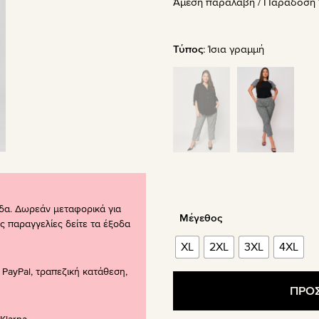
Άμεση παραλαβή / Παράδoση 1
was:
τιμή
54.90€.
είναι:
32.94€
Τύπος
:
Ίσια γραμμή
δα. Δωρεάν μεταφορικά για
Μέγεθος
ς παραγγελίες δείτε τα έξοδα
XL
2XL
3XL
4XL
PayPal, τραπεζική κατάθεση,
ΠΡΟΣ