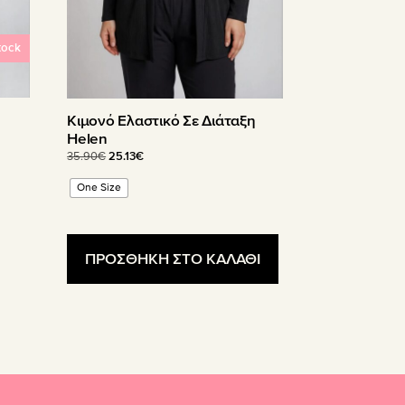
σελίδα
του
tock
προϊόντος
Κιμονό Ελαστικό Σε Διάταξη
Helen
Original
Η
35.90
€
25.13
€
price
τρέχουσα
One Size
was:
τιμή
35.90€.
είναι:
25.13€.
ΠΡΟΣΘΗΚΗ ΣΤΟ ΚΑΛΑΘΙ