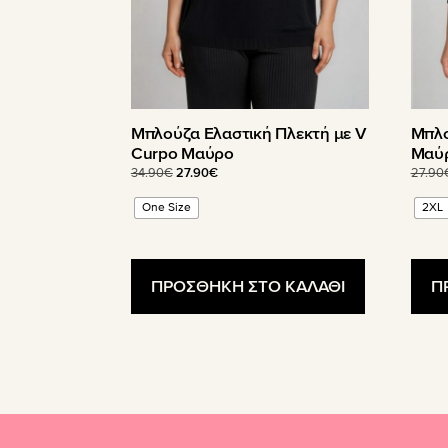
σελίδα
σελίδ
του
του
προϊόντος
προϊ
Μπλούζα Ελαστική Πλεκτή με V
Μπλο
Curpo Μαύρο
Μαύ
Original
Η
34.90
€
27.90
€
27.90
price
τρέχουσα
One Size
2XL
was:
τιμή
34.90€.
είναι:
27.90€.
ΠΡΟΣΘΗΚΗ ΣΤΟ ΚΑΛΑΘΙ
Π