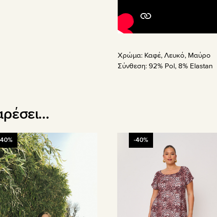
Χρώμα:
Καφέ
,
Λευκό
,
Μαύρο
Σύνθεση:
92% Pol, 8% Elastan
αρέσει…
Αυτό
-40%
-40%
το
όν
προϊόν
έχει
απλές
πολλαπλές
λαγές.
παραλλαγές.
Οι
γές
επιλογές