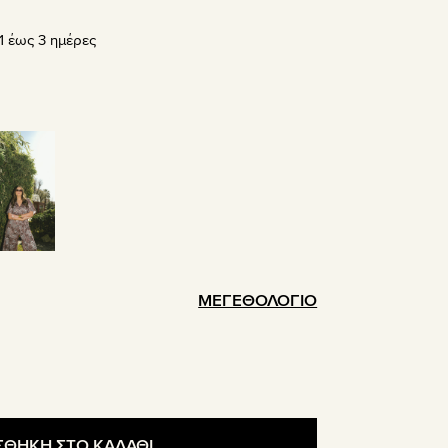
σα
 έως 3 ημέρες
.
ΜΕΓΕΘΟΛΟΓΙΟ
ΘΗΚΗ ΣΤΟ ΚΑΛΑΘΙ