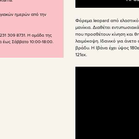
larna.
ογιακών ημερών από την
Φόρεμα leopard από ελαστικό
μανίκια. Διαθέτει εντυπωσιακ
που προσθέτουν κίνηση και θη
231 309 8731. Η ομάδα της
λαιμόκοψη. Ιδανικό για άνετο
ρα έως Σάββατο 10:00-18:00.
βράδυ. Η Ιβάνα έχει ύψος 180ε
121εκ.