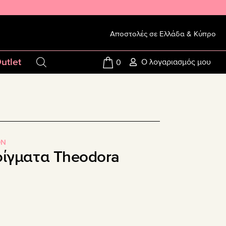
Αποστολές σε Ελλάδα & Κύπρο
utlet
Ο λογαριασμός μου
0
ON
οίγματα Theodora