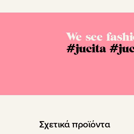
We see fashi
#jucita
#juc
Σχετικά προϊόντα