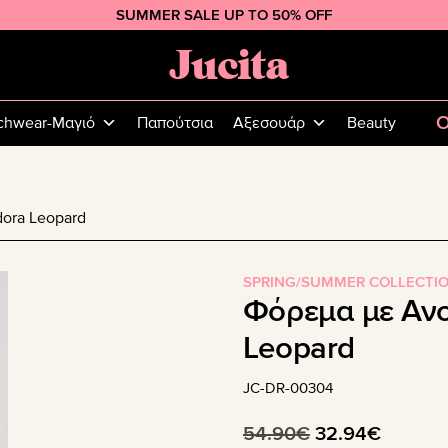
SUMMER SALE UP TO 50% OFF
Jucita
Plus
Size
O
chwear-Μαγιό
Παπούτσια
Αξεσουάρ
Beauty
Fashion
ora Leopard
SPRING/SUMMER COLLECTI
Φόρεμα με Αν
Leopard
JC-DR-00304
Original
Η
54.90
€
32.94
€