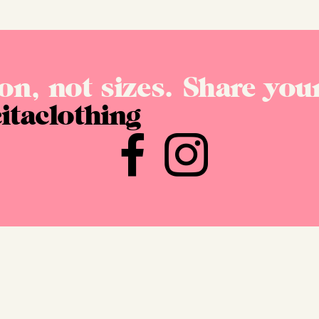
on, not sizes. Share your
itaclothing