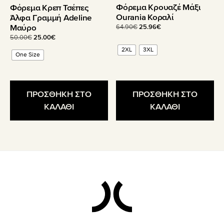
Φόρεμα Κρουαζέ Μάξι
Φόρεμα Κρεπ Τσέπες
προϊόντος
προϊόντος
Ourania Κοραλί
Άλφα Γραμμή Adeline
Μαύρο
Original
Η
64.90
€
25.96
€
price
τρέχουσα
Original
Η
50.00
€
25.00
€
was:
τιμή
price
τρέχουσα
2XL
3XL
64.90€.
είναι:
One Size
was:
τιμή
25.96€.
50.00€.
είναι:
25.00€.
ΠΡΟΣΘΗΚΗ ΣΤΟ
ΠΡΟΣΘΗΚΗ ΣΤΟ
ΚΑΛΑΘΙ
ΚΑΛΑΘΙ
Footer