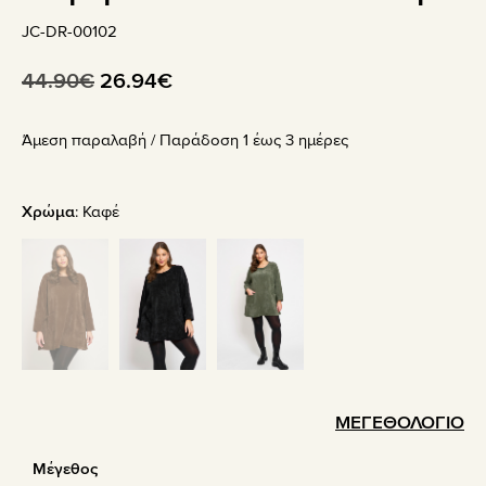
JC-DR-00102
Original
Η
44.90
€
26.94
€
price
τρέχουσα
Άμεση παραλαβή / Παράδoση 1 έως 3 ημέρες
was:
τιμή
44.90€.
είναι:
26.94€.
Χρώμα
:
Καφέ
ΜΕΓΕΘΟΛΟΓΙΟ
Μέγεθος