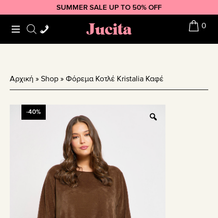
Skip
Skip
Skip
SUMMER SALE UP TO 50% OFF
to
to
to
Jucita
0
primary
main
footer
navigation
content
Αρχική
»
Shop
»
Φόρεμα Κοτλέ Kristalia Καφέ
-40%