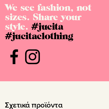
We see fashion, not
sizes. Share your
style.
#jucita
#jucitaclothing
Σχετικά προϊόντα