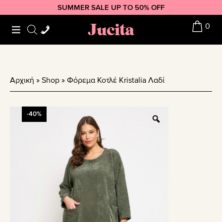
Skip
Skip
Skip
SUMMER SALE UP TO 50% OFF
to
to
to
Jucita
0
primary
main
footer
navigation
content
Αρχική
»
Shop
»
Φόρεμα Κοτλέ Kristalia Λαδί
-40%