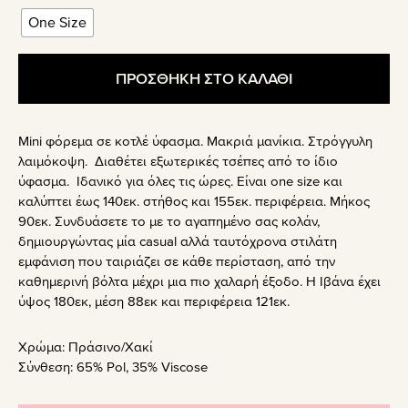
One Size
ΠΡΟΣΘΗΚΗ ΣΤΟ ΚΑΛΑΘΙ
Mini φόρεμα σε κοτλέ ύφασμα. Μακριά μανίκια. Στρόγγυλη
λαιμόκοψη. Διαθέτει εξωτερικές τσέπες από το ίδιο
ύφασμα. Ιδανικό για όλες τις ώρες. Είναι one size και
καλύπτει έως 140εκ. στήθος και 155εκ. περιφέρεια. Μήκος
90εκ. Συνδυάσετε το με το αγαπημένο σας κολάν,
δημιουργώντας μία casual αλλά ταυτόχρονα στιλάτη
εμφάνιση που ταιριάζει σε κάθε περίσταση, από την
καθημερινή βόλτα μέχρι μια πιο χαλαρή έξοδο. Η Ιβάνα έχει
ύψος 180εκ, μέση 88εκ και περιφέρεια 121εκ.
Χρώμα:
Πράσινο/Χακί
Σύνθεση:
65% Pol, 35% Viscose