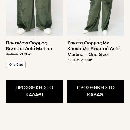
μπορούν
να
επιλεγούν
στη
σελίδα
του
Παντελόνι Φόρμας
Ζακέτα Φόρμας Με
προϊόντος
Βελουτέ Λαδί Martina
Κουκούλα Βελουτέ Λαδί
Martina – One Size
Original
Η
35.00
€
21.00
€
price
τρέχουσα
Original
Η
35.00
€
21.00
€
One Size
was:
τιμή
price
τρέχουσα
35.00€.
είναι:
was:
τιμή
21.00€.
35.00€.
είναι:
21.00€.
ΠΡΟΣΘΗΚΗ ΣΤΟ
ΠΡΟΣΘΗΚΗ ΣΤΟ
ΚΑΛΑΘΙ
ΚΑΛΑΘΙ