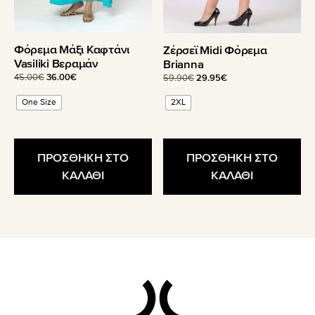
στη
στη
σελίδα
σελίδα
του
του
Φόρεμα Μάξι Καφτάνι
Ζέρσεϊ Midi Φόρεμα
προϊόντος
προϊόντος
Vasiliki Βεραμάν
Brianna
Original
Η
Original
Η
45.00
€
36.00
€
59.90
€
29.95
€
price
τρέχουσα
price
τρέχουσα
One Size
2XL
was:
τιμή
was:
τιμή
45.00€.
είναι:
59.90€.
είναι:
36.00€.
29.95€.
ΠΡΟΣΘΗΚΗ ΣΤΟ
ΠΡΟΣΘΗΚΗ ΣΤΟ
ΚΑΛΑΘΙ
ΚΑΛΑΘΙ
Footer