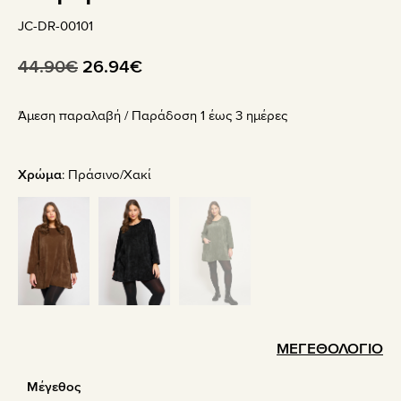
JC-DR-00101
Original
Η
44.90
€
26.94
€
price
τρέχουσα
Άμεση παραλαβή / Παράδoση 1 έως 3 ημέρες
was:
τιμή
44.90€.
είναι:
26.94€.
Χρώμα
:
Πράσινο/Χακί
ΜΕΓΕΘΟΛΟΓΙΟ
Μέγεθος