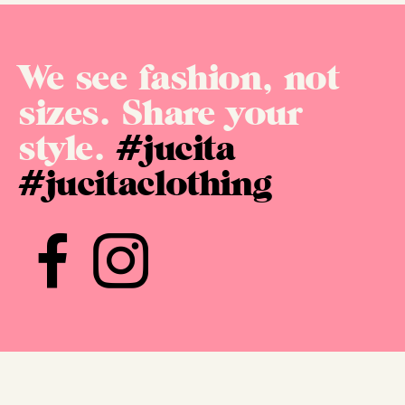
We see fashion, not
sizes. Share your
style.
#jucita
#jucitaclothing