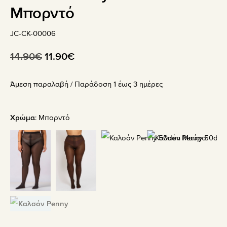
Μπορντό
JC-CK-00006
Original
Η
14.90
€
11.90
€
price
τρέχουσα
Άμεση παραλαβή / Παράδoση 1 έως 3 ημέρες
was:
τιμή
14.90€.
είναι:
11.90€.
Χρώμα
:
Μπορντό