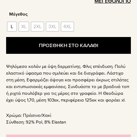
ΜΕΓΕΘΟΛΟΓΙΟ
Μέγεθος
L
XL
2XL
3XL
4XL
ΠΡΟΣΘΗΚΗ ΣΤΟ ΚΑΛΑΘΙ
Ψηλόμεσο κολάν με όψη δερματίνης. Φλις επένδυση. Πολύ
ελαστικό ύφασμα που σμιλεύει και δε διαγράφει. Λάστιχο
στη μέση. Εφαρμόζει άψογα και προσφέρει άκρως στιλάτες
και εντυπωσιακές εμφανίσεις. Συνδυάστε το με βραδινά τοπ
ή ριχτά πουλόβερ για τις μέρες στο γραφείο. Η Θεοδώρα
έχει ύψος 1,70, μέση 103εκ, περιφέρεια 125εκ και φοράει xl.
Χρώμα:
Πράσινο/Χακί
Σύνθεση:
92% Pol, 8% Elastan