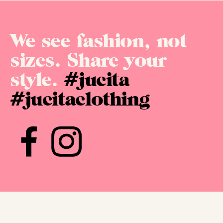
We see fashion, not
sizes. Share your
style.
#jucita
#jucitaclothing