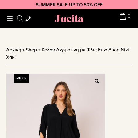
Skip
Skip
Skip
SUMMER SALE UP TO 50% OFF
to
to
to
Jucita
0
primary
main
footer
navigation
content
Αρχική
»
Shop
»
Κολάν Δερματίνη με Φλις Επένδυση Niki
Χακί
-40%