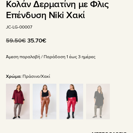
Κολάν Δερματίνη με Φλις
Επένδυση Niki Χακί
JC-LG-00007
Original
Η
59.50
€
35.70
€
price
τρέχουσα
Άμεση παραλαβή / Παράδoση 1 έως 3 ημέρες
was:
τιμή
59.50€.
είναι:
35.70€.
Χρώμα
:
Πράσινο/Χακί