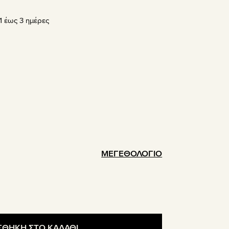
σα
 έως 3 ημέρες
ΜΕΓΕΘΟΛΟΓΙΟ
ΘΗΚΗ ΣΤΟ ΚΑΛΑΘΙ