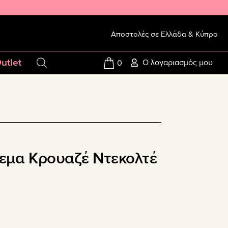
Αποστολές σε Ελλάδα & Κύπρο
utlet
Ο λογαριασμός μου
0
εμα Κρουαζέ Ντεκολτέ