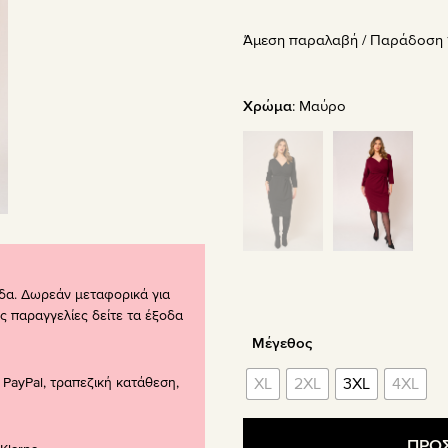
price
τρέχου
Άμεση παραλαβή / Παράδoση 1
was:
τιμή
59.90€.
είναι:
41.93€.
Χρώμα
:
Μαύρο
δα. Δωρεάν μεταφορικά για
ς παραγγελίες δείτε τα έξοδα
Μέγεθος
PayPal, τραπεζική κατάθεση,
XL
2XL
3XL
4XL
ΠΡΟΣ