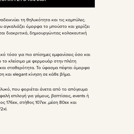
αδεικνύει τη θηλυκότητα και τις καμπύλες.
ου αγκαλιάζει όμορφα το μπούστο και χαρίζει
ται διακριτικά, δημιουργώντας κολακευτική
ικό τόσο για πιο επίσημες εμφανίσεις όσο και
νώ το κλείσιμο με φερμουάρ στην πλάτη
και σταθερότητα. Το ύφασμα πέφτει όμορφα
 και elegant κίνηση σε κάθε βήμα.
λυκό, που φοριέται άνετα από το απόγευμα
αλή επιλογή για γάμους, βαπτίσεις, events ή
ος 176εκ, στήθος 107εκ ,μέση 80εκ και
2xl.