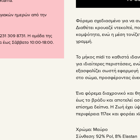
larna.
ογιακών ημερών από την
Φόρεμα σχεδιασμένο για να αν
Διαθέτει κρουαζέ ντεκολτέ, π
κομψότητα, ενώ η μέση τονίζε
231 309 8731. Η ομάδα της
γραμμή.
ρα έως Σάββατο 10:00-18:00.
Το μήκος midi το καθιστά ιδαν
για ιδιαίτερες περιστάσεις, ε
εξασφαλίζει σωστή εφαρμογή 
στο σώμα, προσφέροντας άνεση
Ένα φόρεμα διαχρονικό και θη
έως το βράδυ και αποτελεί ασφ
επίσημα δείπνα. Η Ζωή έχει ύψ
περιφέρεια 117εκ και φοράει xl/
Χρώμα:
Μαύρο
Σύνθεση:
92% Pol, 8% Elastan