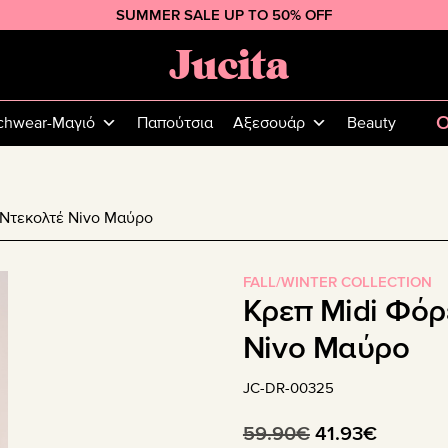
SUMMER SALE UP TO 50% OFF
Jucita
Plus
Size
O
chwear-Μαγιό
Παπούτσια
Αξεσουάρ
Beauty
Fashion
Ντεκολτέ Nivo Μαύρο
FALL/WINTER COLLECTION
Κρεπ Midi Φόρ
Nivo Μαύρο
JC-DR-00325
Original
Η
59.90
€
41.93
€