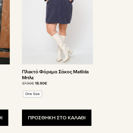
Οι
επιλογές
μπορούν
να
επιλεγούν
στη
σελίδα
του
προϊόντος
Πλεκτό Φόρεμα Σάκος Matilda
Μπλε
Original
Η
37.90
€
18.90
€
price
τρέχουσα
One Size
was:
τιμή
37.90€.
είναι:
18.90€.
Ι
ΠΡΟΣΘΗΚΗ ΣΤΟ ΚΑΛΑΘΙ