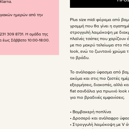
larna.
ογιακών ημερών από την
Plus size midi φόρεμα από βα
γραμμή που θα γίνει η αγαπημέ
στρογγυλή λαιμόκοψη με διακρι
231 309 8731. Η ομάδα της
πλαϊνές τσέπες που χαρίζουν ά
ρα έως Σάββατο 10:00-18:00.
με πιο μακρύ τελείωμα στο πί
look, ενώ το ζωντανό χρώμα τ
το βράδυ.
Το ανάλαφρο ύφασμα από βαμ
ακόμα και στις πιο ζεστές ημέ
εξορμήσεις, διακοπές, αλλά και
flat σανδάλια για πρωινό loo
για πιο βραδινές εμφανίσεις.
• Βαμβακερή ποπλίνα
• Δροσερό και ανάλαφρο ύφα
• Στρογγυλή λαιμόκοψη με V ά