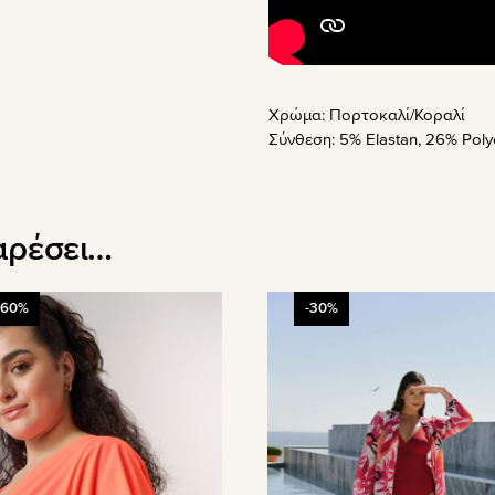
Χρώμα:
Πορτοκαλί/Κοραλί
Σύνθεση:
5% Elastan, 26% Poly
αρέσει…
Αυτό
-60%
-30%
το
όν
προϊόν
έχει
απλές
πολλαπλές
λαγές.
παραλλαγές.
Οι
γές
επιλογές