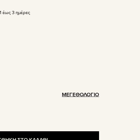
σα
 έως 3 ημέρες
ΜΕΓΕΘΟΛΟΓΙΟ
ΘΗΚΗ ΣΤΟ ΚΑΛΑΘΙ