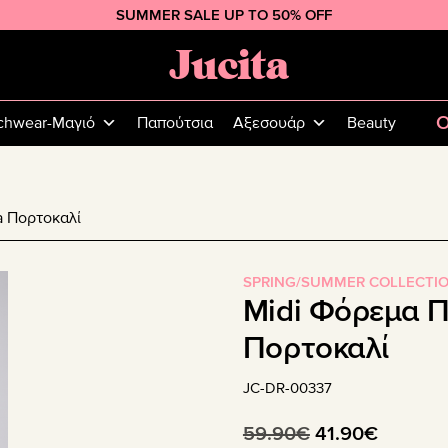
SUMMER SALE UP TO 50% OFF
Jucita
Plus
Size
O
chwear-Μαγιό
Παπούτσια
Αξεσουάρ
Beauty
Fashion
a Πορτοκαλί
SPRING/SUMMER COLLECTI
Midi Φόρεμα Π
Πορτοκαλί
JC-DR-00337
Original
Η
59.90
€
41.90
€