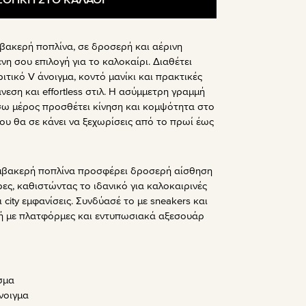
μβακερή ποπλίνα, σε δροσερή και αέρινη
νη σου επιλογή για το καλοκαίρι. Διαθέτει
τικό V άνοιγμα, κοντό μανίκι και πρακτικές
νεση και effortless στιλ. Η ασύμμετρη γραμμή
σω μέρος προσθέτει κίνηση και κομψότητα στο
ου θα σε κάνει να ξεχωρίσεις από το πρωί έως
βακερή ποπλίνα προσφέρει δροσερή αίσθηση
ρες, καθιστώντας το ιδανικό για καλοκαιρινές
 city εμφανίσεις. Συνδύασέ το με sneakers και
k ή με πλατφόρμες και εντυπωσιακά αξεσουάρ
σμα
νοιγμα