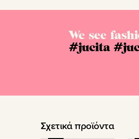
We see fashi
#jucita
#juc
Σχετικά προϊόντα