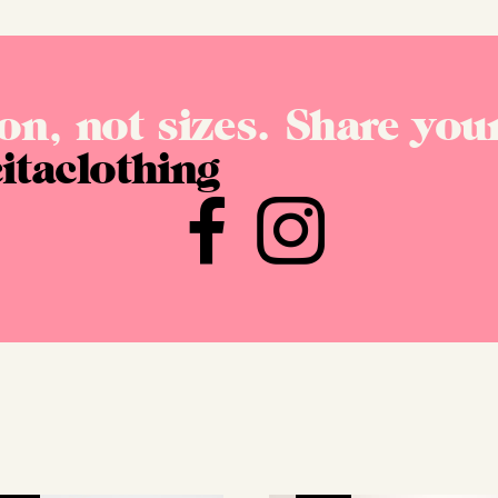
on, not sizes. Share your
itaclothing