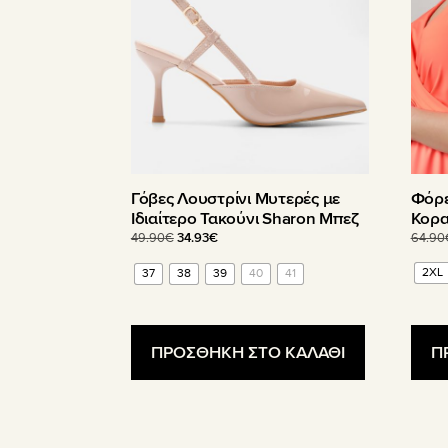
μπορούν
μπορ
να
να
επιλεγούν
επιλε
στη
στη
σελίδα
σελίδ
του
του
προϊόντος
προϊ
Φόρε
Γόβες Λουστρίνι Μυτερές με
Κορα
Ιδιαίτερο Τακούνι Sharon Μπεζ
Original
Η
64.90
49.90
€
34.93
€
price
τρέχουσα
2XL
37
38
39
40
41
was:
τιμή
49.90€.
είναι:
34.93€.
Π
ΠΡΟΣΘΗΚΗ ΣΤΟ ΚΑΛΑΘΙ