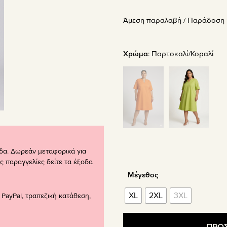
price
τρέχου
Άμεση παραλαβή / Παράδoση 1
was:
τιμή
59.90€.
είναι:
41.90€.
Χρώμα
:
Πορτοκαλί/Κοραλί
δα. Δωρεάν μεταφορικά για
ς παραγγελίες δείτε τα έξοδα
Μέγεθος
XL
2XL
3XL
PayPal, τραπεζική κατάθεση,
ΠΡΟΣ