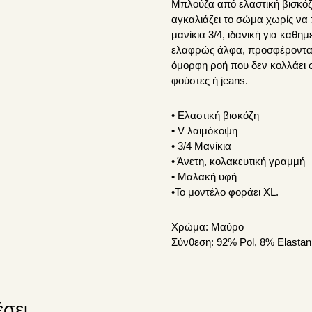
Μπλούζα από ελαστική βισκόζ
Μαύρο
αγκαλιάζει το σώμα χωρίς να π
ποσότητα
μανίκια 3/4, ιδανική για καθημ
ελαφρώς άλφα, προσφέροντας
όμορφη ροή που δεν κολλάει σ
φούστες ή jeans.
• Ελαστική βισκόζη
• V λαιμόκοψη
• 3/4 Μανίκια
• Άνετη, κολακευτική γραμμή
• Μαλακή υφή
•Το μοντέλο φοράει XL.
Χρώμα:
Μαύρο
Σύνθεση:
92% Pol, 8% Elastan
έσει…