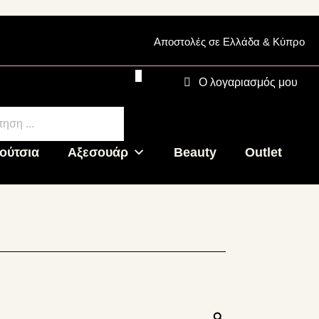
Αποστολές σε Ελλάδα & Κύπρο
0
0.00
€
Ο λογαριασμός μου
cts
h
ούτσια
Αξεσουάρ
Beauty
Outlet