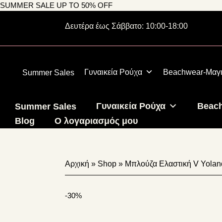
Skip
Skip
Skip
SUMMER SALE UP TO 50% OFF
to
to
to
231 309 8731
Δευτέρα έως Σάββατο: 10:00-18:00
primary
main
footer
navigation
content
Γυναικεία Ρούχα
Beachwear-Μαγ
Summer Sales
Γυναικεία Ρούχα
Beac
Summer Sales
Blog
Ο λογαριασμός μου
Αρχική
»
Shop
»
Μπλούζα Ελαστική V Yola
-30%