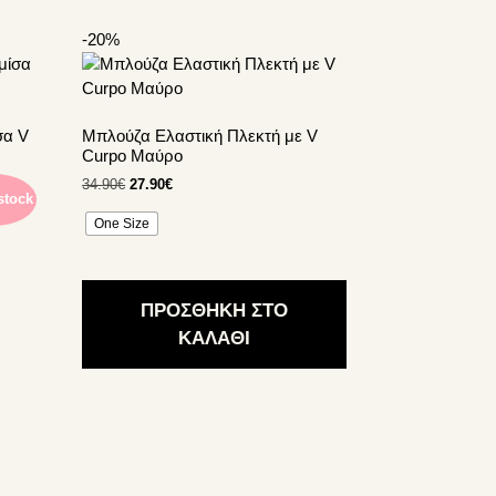
-20%
Αυτό
το
προϊόν
έχει
σα V
Μπλούζα Ελαστική Πλεκτή με V
πολλαπλές
Curpo Μαύρο
παραλλαγές.
Original
Η
34.90
€
27.90
€
Οι
stock
price
τρέχουσα
επιλογές
One Size
was:
τιμή
μπορούν
34.90€.
είναι:
να
27.90€.
επιλεγούν
ΠΡΟΣΘΗΚΗ ΣΤΟ
στη
ΚΑΛΑΘΙ
σελίδα
του
προϊόντος