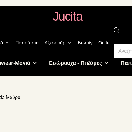
Jucita
Plus
Size
Fashion
Produ
ιό
Παπούτσια
Αξεσουάρ
Beauty
Outlet
searc
hwear-Μαγιό
Εσώρουχα - Πιτζάμες
Παπ
nda Μαύρο