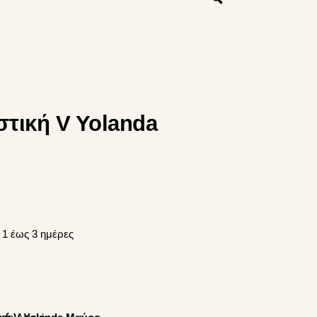
τική V Yolanda
σα
1 έως 3 ημέρες