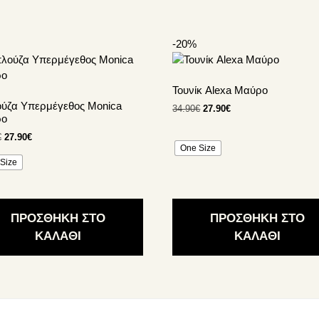
-20%
Αυτό
το
ν
προϊόν
Τουνίκ Alexa Μαύρο
έχει
ύζα Υπερμέγεθος Monica
Original
Η
34.90
€
27.90
€
απλές
πολλαπλές
ρο
price
τρέχουσα
λλαγές.
παραλλαγές.
was:
τιμή
Original
Η
€
27.90
€
Οι
One Size
34.90€.
είναι:
price
τρέχουσα
γές
επιλογές
27.90€.
Size
was:
τιμή
ούν
μπορούν
34.90€.
είναι:
να
27.90€.
γούν
επιλεγούν
ΠΡΟΣΘΗΚΗ ΣΤΟ
ΠΡΟΣΘΗΚΗ ΣΤΟ
στη
ΚΑΛΑΘΙ
ΚΑΛΑΘΙ
α
σελίδα
του
ντος
προϊόντος