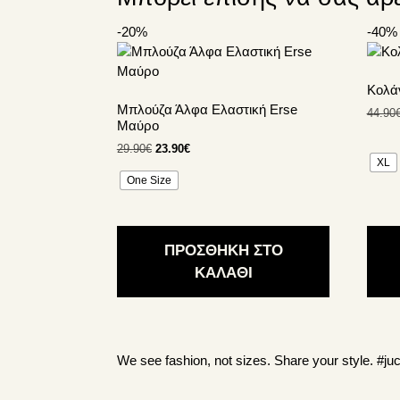
-20%
-40%
Αυτό
Αυτό
το
το
προϊόν
προϊό
Κολάν
έχει
έχει
Μπλούζα Άλφα Ελαστική Erse
44.90
πολλαπλές
πολλ
Μαύρο
παραλλαγές.
παρα
Original
Η
29.90
€
23.90
€
Οι
Οι
XL
price
τρέχουσα
επιλογές
επιλο
One Size
was:
τιμή
μπορούν
μπορ
29.90€.
είναι:
να
να
23.90€.
επιλεγούν
επιλε
ΠΡΟΣΘΗΚΗ ΣΤΟ
στη
στη
ΚΑΛΑΘΙ
σελίδα
σελίδ
του
του
προϊόντος
προϊό
We see fashion, not sizes. Share your style.
#juc