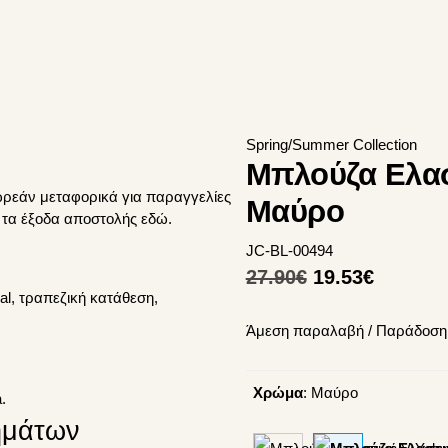
Spring/Summer Collection
Μπλούζα Ελασ
ωρεάν μεταφορικά για παραγγελίες
Μαύρο
ε τα έξοδα αποστολής
εδώ
.
JC-BL-00494
Original
Η
27.90
€
19.53
€
l, τραπεζική κατάθεση,
price
τρέχου
Άμεση παραλαβή / Παράδoση 
was:
τιμή
27.90€.
είναι:
Χρώμα
:
Μαύρο
19.53€.
.
ημάτων