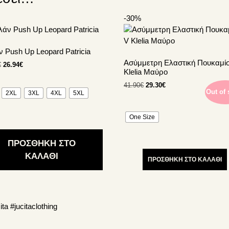
-30%
Αυτό
το
ν
προϊόν
 Push Up Leopard Patricia
έχει
Ασύμμετρη Ελαστική Πουκαμί
Original
Η
€
26.94
€
απλές
πολλαπλές
Klelia Μαύρο
price
τρέχουσα
λλαγές.
παραλλαγές.
was:
τιμή
Original
Η
41.90
€
29.30
€
Οι
Out of 
2XL
3XL
4XL
5XL
44.90€.
είναι:
price
τρέχουσα
γές
επιλογές
26.94€.
was:
τιμή
ούν
μπορούν
41.90€.
είναι:
One Size
να
29.30€.
γούν
επιλεγούν
ΠΡΟΣΘΗΚΗ ΣΤΟ
στη
ΚΑΛΑΘΙ
α
σελίδα
ΠΡΟΣΘΗΚΗ ΣΤΟ ΚΑΛΑΘΙ
του
ντος
προϊόντος
ita
#jucitaclothing