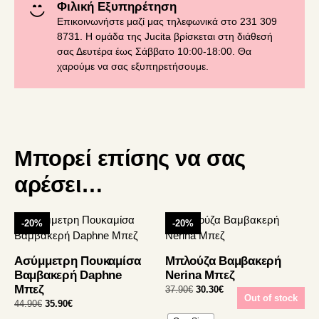
Φιλική Εξυπηρέτηση
Επικοινωνήστε μαζί μας τηλεφωνικά στο 231 309
8731. Η ομάδα της Jucita βρίσκεται στη διάθεσή
σας Δευτέρα έως Σάββατο 10:00-18:00. Θα
χαρούμε να σας εξυπηρετήσουμε.
Μπορεί επίσης να σας
αρέσει…
Αυτό
Αυτό
-20%
-20%
το
το
προϊόν
προϊόν
Ασύμμετρη Πουκαμίσα
Μπλούζα Βαμβακερή
έχει
έχει
Βαμβακερή Daphne
Nerina Μπεζ
πολλαπλές
πολλαπλές
Μπεζ
Original
Η
37.90
€
30.30
€
παραλλαγές.
παραλλαγές.
Out of stock
price
τρέχουσα
Original
Η
44.90
€
35.90
€
Οι
Οι
was:
τιμή
price
τρέχουσα