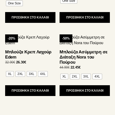
One Size
επιλογές
επιλογές
One Size
37.90€.
είναι:
was:
τιμή
30.30€.
μπορούν
44.90€.
είναι:
μπορούν
35.90€.
να
να
ΠΡΟΣΘΗΚΗ ΣΤΟ ΚΑΛΑΘΙ
ΠΡΟΣΘΗΚΗ ΣΤΟ ΚΑΛΑΘΙ
επιλεγούν
επιλεγούν
στη
στη
σελίδα
σελίδα
Αυτό
Αυτό
του
του
-20%
-50%
το
το
προϊόντος
προϊόντος
προϊόν
προϊόν
Μπλούζα Κρεπ Λαχούρ
Μπλούζα Ασύμμετρη σε
έχει
έχει
Edem
Διάταξη Nora του
πολλαπλές
πολλαπλές
Πούρου
Original
Η
32.90
€
26.30
€
παραλλαγές.
παραλλαγές.
price
τρέχουσα
Original
Η
44.90
€
22.45
€
Οι
Οι
was:
τιμή
price
τρέχουσα
XL
2XL
3XL
4XL
επιλογές
επιλογές
XL
2XL
3XL
4XL
32.90€.
είναι:
was:
τιμή
26.30€.
μπορούν
μπορούν
44.90€.
είναι:
22.45€.
να
να
ΠΡΟΣΘΗΚΗ ΣΤΟ ΚΑΛΑΘΙ
ΠΡΟΣΘΗΚΗ ΣΤΟ ΚΑΛΑΘΙ
επιλεγούν
επιλεγούν
στη
στη
σελίδα
σελίδα
του
του