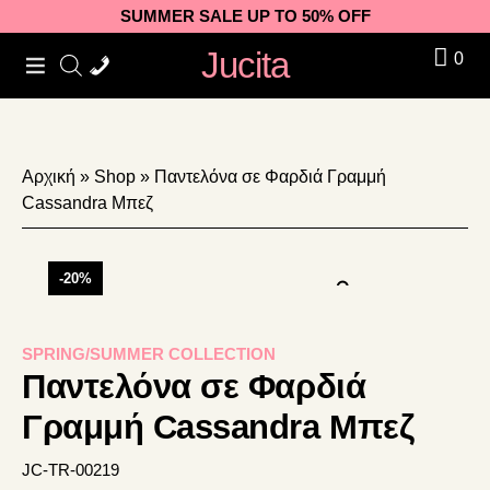
Skip
Skip
Skip
SUMMER SALE UP TO 50% OFF
to
to
to
Jucita
0
primary
main
footer
navigation
content
Αρχική
»
Shop
»
Παντελόνα σε Φαρδιά Γραμμή
Cassandra Μπεζ
-20%
SPRING/SUMMER COLLECTION
Παντελόνα σε Φαρδιά
Γραμμή Cassandra Μπεζ
JC-TR-00219