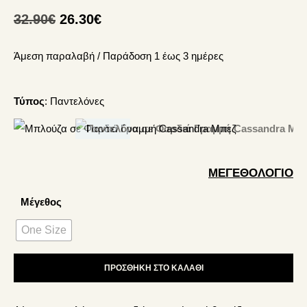
Original
Η
32.90
€
26.30
€
price
τρέχουσα
Άμεση παραλαβή / Παράδoση 1 έως 3 ημέρες
was:
τιμή
32.90€.
είναι:
26.30€.
Τύπος
:
Παντελόνες
ΜΕΓΕΘΟΛΌΓΙΟ
Μέγεθος
One Size
ΠΡΟΣΘΉΚΗ ΣΤΟ ΚΑΛΆΘΙ