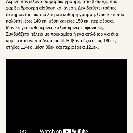
Αέρινη παντελόνα σε φαρδιά γραμμή, από βισκόζη, που
χαρίζει δροσερή αίσθηση και άνεση. Δεν διαθέτει τσέπες,
διατηρώντας μια πιο λιτή και καθαρή γραμμή. One Size που
καλύπτει έως 140 εκ. μέση και έως 150 εκ. περιφέρεια.
Ιδανική για καθημερινές καλοκαιρινές εμφανίσεις.
Συνδυάζεται τέλεια με πουκαμίσα ή ένα απλό top για ένα
κομψό και ανεπιτήδευτο outfit. Η Ιβάνα έχει ύψος 180εκ,
στήθος 114εκ ,μέση 88εκ και περιφέρεια 121εκ.