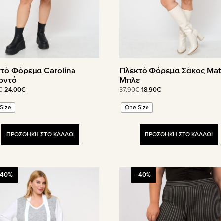
στη
α
σελίδα
του
όντος
προϊόντος
τό Φόρεμα Carolina
Πλεκτό Φόρεμα Σάκος Mat
ρντό
Μπλε
Original
Η
Original
Η
€
24.00
€
37.90
€
18.90
€
price
τρέχουσα
price
τρέχουσα
Size
One Size
was:
τιμή
was:
τιμή
40.00€.
είναι:
37.90€.
είναι:
24.00€.
18.90€.
ΠΡΟΣΘΗΚΗ ΣΤΟ ΚΑΛΑΘΙ
ΠΡΟΣΘΗΚΗ ΣΤΟ ΚΑΛΑΘΙ
Αυτό
-40%
-40%
το
όν
προϊόν
έχει
απλές
πολλαπλές