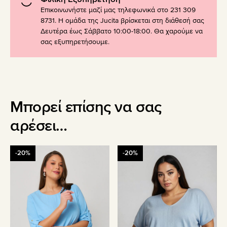
Επικοινωνήστε μαζί μας τηλεφωνικά στο 231 309
8731. Η ομάδα της Jucita βρίσκεται στη διάθεσή σας
Δευτέρα έως Σάββατο 10:00-18:00. Θα χαρούμε να
σας εξυπηρετήσουμε.
Μπορεί επίσης να σας
αρέσει…
Αυτό
Αυτό
-20%
-20%
το
το
προϊόν
προϊόν
έχει
έχει
πολλαπλές
πολλαπλές
παραλλαγές.
παραλλαγές.
Οι
Οι