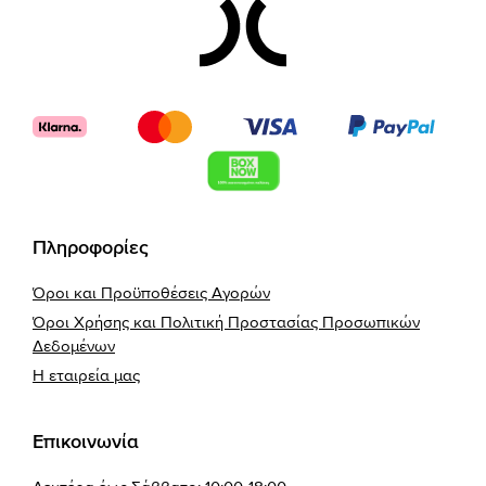
Footer
Πληροφορίες
Όροι και Προϋποθέσεις Αγορών
Όροι Χρήσης και Πολιτική Προστασίας Προσωπικών
Δεδομένων
Η εταιρεία μας
Επικοινωνία