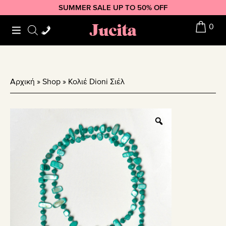
Skip
Skip
Skip
SUMMER SALE UP TO 50% OFF
to
to
to
Jucita
0
primary
main
footer
navigation
content
Αρχική
»
Shop
»
Κολιέ Dioni Σιέλ