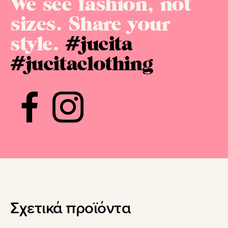
We see fashion, not
sizes. Share your
style.
#jucita
#jucitaclothing
Σχετικά προϊόντα