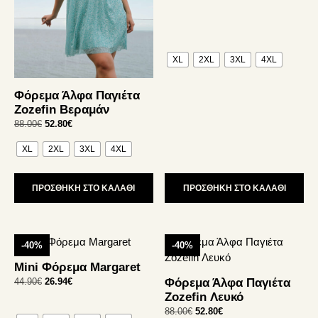
μπορούν
μπορούν
να
να
επιλεγούν
επιλεγούν
στη
στη
XL
2XL
3XL
4XL
σελίδα
σελίδα
του
του
προϊόντος
προϊόντος
Φόρεμα Άλφα Παγιέτα
Zozefin Βεραμάν
Original
Η
88.00
€
52.80
€
price
τρέχουσα
XL
2XL
3XL
4XL
was:
τιμή
88.00€.
είναι:
52.80€.
ΠΡΟΣΘΗΚΗ ΣΤΟ ΚΑΛΑΘΙ
ΠΡΟΣΘΗΚΗ ΣΤΟ ΚΑΛΑΘΙ
Αυτό
Αυτό
-40%
-40%
το
το
Mini Φόρεμα Margaret
προϊόν
προϊόν
Original
Η
44.90
€
26.94
€
Φόρεμα Άλφα Παγιέτα
έχει
έχει
price
τρέχουσα
Zozefin Λευκό
πολλαπλές
πολλαπλές
was:
τιμή
Original
Η
88.00
€
52.80
€