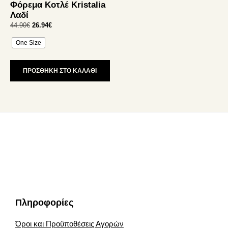
Φόρεμα Κοτλέ Kristalia
έχει
Λαδί
πολλαπλές
Original
Η
44.90
€
26.94
€
παραλλαγές.
price
τρέχουσα
Οι
One Size
was:
τιμή
επιλογές
44.90€.
είναι:
26.94€.
μπορούν
ΠΡΟΣΘΗΚΗ ΣΤΟ ΚΑΛΑΘΙ
να
επιλεγούν
στη
σελίδα
του
προϊόντος
Footer
Πληροφορίες
Όροι και Προϋποθέσεις Αγορών